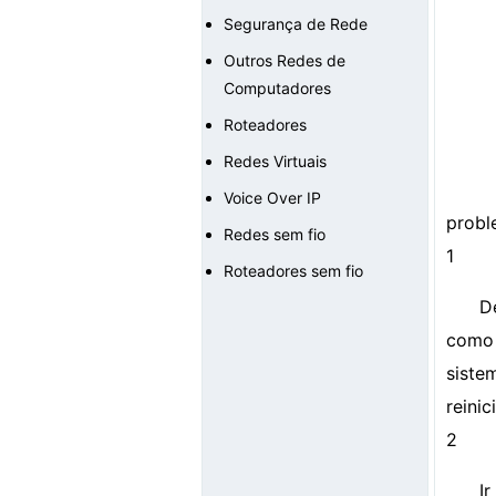
Segurança de Rede
Outros Redes de
Computadores
Roteadores
Redes Virtuais
Voice Over IP
probl
Redes sem fio
1
Roteadores sem fio
D
como 
siste
reini
2
I