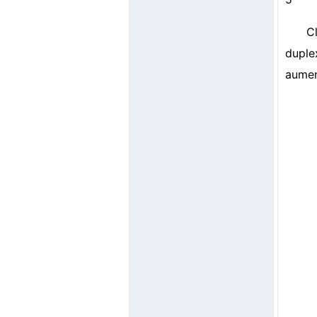
C
duple
aumen