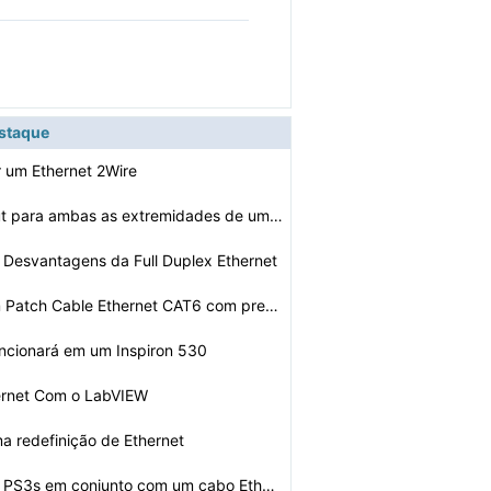
estaque
 um Ethernet 2Wire
O que é o layout para ambas as extremidades de um cabo…
 Desvantagens da Full Duplex Ethernet
Como Fazer um Patch Cable Ethernet CAT6 com preto, verm…
uncionará em um Inspiron 530
ernet Com o LabVIEW
a redefinição de Ethernet
Como ligar dois PS3s em conjunto com um cabo Ethernet