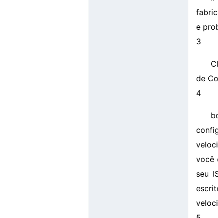
fabri
e pro
3
C
de Co
4
b
confi
veloc
você 
seu I
escri
veloc
5