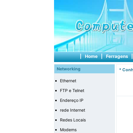
|
Home
|
Ferragens
Networking
*
Conh
Ethernet
FTP e Telnet
Endereço IP
rede Internet
Redes Locais
Modems