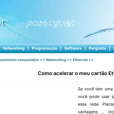
|
Networking
|
Programação
|
Software
|
Pergunta
|
ecimento computador
>>
Networking
>>
Ethernet
>>
Como acelerar o meu cartão Et
Se você tem uma r
você pode usar p
essa rede. Plac
vantagens , in