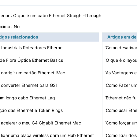
erior :
O que é um cabo Ethernet Straight-Through
óximo : No
tigos relacionados
Artigos em d
·
 Industriais Roteadores Ethernet
Como desativar
·
de Fibra Óptica Ethernet Basics
·
corrigir um cartão Ethernet iMac
As Vantagens e
·
converter Ethernet para GSI
·
um longo cabo Ethernet Lag
Ethernet não f
·
ição das Ethernet e Token Rings
Como usar Eth
·
acelerar o meu G4 Gigabit Ethernet Mac
Como forçar um
·
ligar uma placa wireless para um Hub Ethernet