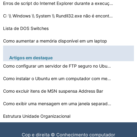
Erros de script do Internet Explorer durante a execuçã…
C: \\ Windows \\ System \\ Rundll32.exe não é encontr…
Lista de DOS Switches
Como aumentar a memória disponível em um laptop
Posso mover arquivos de recuperação no Vista
Artigos em destaque
Diferença entre KB928388 e KB931836
Como configurar um servidor de FTP seguro no Ubuntu Lin…
Vista é preso em CRCDISK.SYS
Como instalar o Ubuntu em um computador com menos de 12…
Como excluir um aplicativo Do PC
Como excluir itens de MSN suspensa Address Bar
Retrogradação do Windows 8 para o Windows 7
Como exibir uma mensagem em uma janela separada em Unix…
Estrutura Unidade Organizacional
Como copiar meu Mac para outro disco rígido
Cop e direita © Conhecimento computador