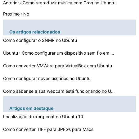
Anterior :
Como reproduzir música com Cron no Ubuntu
Próximo : No
Os artigos relacionados
Como configurar o SNMP no Ubuntu
Ubuntu : Como configurar um dispositivo sem fio em um A…
Como converter VMWare para VirtualBox com Ubuntu
Como configurar novos usuários no Ubuntu
Como saber se a sua webcam está funcionando no Ubuntu
Permissão negada erro ao copiar Ubuntu
Artigos em destaque
Como instalar um modem Comcast no Ubuntu
Localização do xorg.conf no Ubuntu 10
Definindo um Alias ​​no Ubuntu
Como converter TIFF para JPEGs para Macs