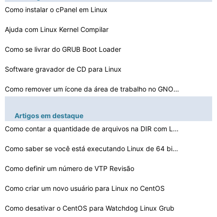
Como instalar o cPanel em Linux
Ajuda com Linux Kernel Compilar
Como se livrar do GRUB Boot Loader
Software gravador de CD para Linux
Como remover um ícone da área de trabalho no GNOME no…
Como escrever um arquivo de script Linux
Artigos em destaque
Como abrir escritório no Kubuntu
Como contar a quantidade de arquivos na DIR com Linux
Como verificar a memória em um Linux
Como saber se você está executando Linux de 64 bits
Como remover uma coluna de texto em Awk
Como definir um número de VTP Revisão
Como instalar pacotes RHEL5 Do DVD
Como criar um novo usuário para Linux no CentOS
Como desativar o CentOS para Watchdog Linux Grub