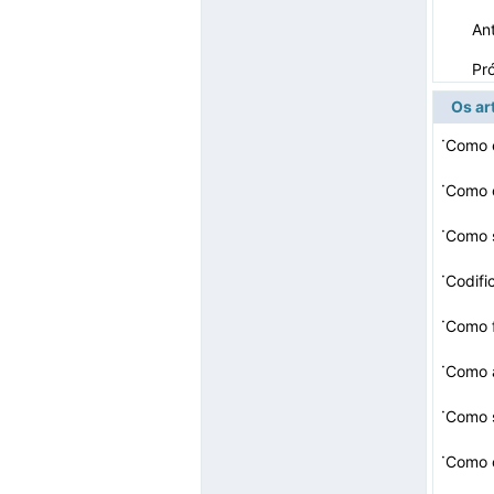
Ant
Pr
Os ar
·
Como e
·
·
Como s
·
Codifi
·
·
Como a
·
Como 
·
Como c