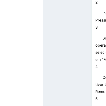
2
I
Press
3
S
opera
selec
em "F
4
C
tiver
Remo
5