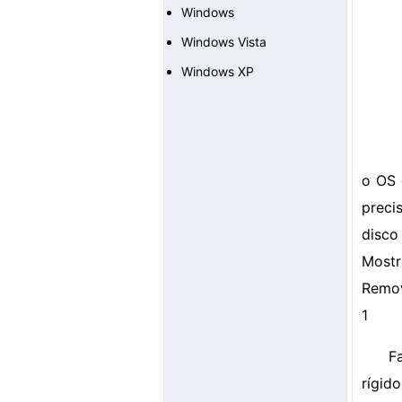
Windows
Windows Vista
Windows XP
o OS 
preci
disco
Mostr
Remov
1
F
rígido