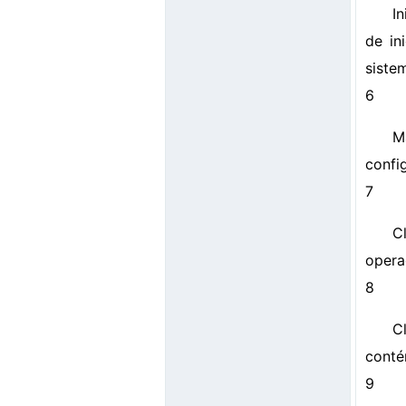
I
de in
siste
6
M
confi
7
C
opera
8
C
conté
9