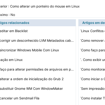
erior :
Como alterar um ponteiro do mouse em Linux
óximo : No
tigos relacionados
Artigos em d
·
ditar em Blacklist
Linux Conflitos
·
Como corrigir um desconhecido LVM Metadados cabeçalho …
Como remover a
·
incronizar Windows Mobile Com Linux
·
cação em Linux
. Como exibir 
·
Como faço para alterar permissões de arquivos em past…
Como monitora
·
lterar a ordem de inicialização do Grub 2
Como iniciar o
·
substituir Gnome WM Com WindowMaker
Sem impressão
·
ancelar um Sendmail Fila
Como instalar 