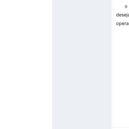
o
desej
opera