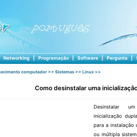
|
Networking
|
Programação
|
Software
|
Pergunta
|
ecimento computador
>>
Sistemas
>>
Linux
>>
Como desinstalar uma inicializaçã
Desinstalar u
inicialização dup
para a instalação
ou múltipla siste