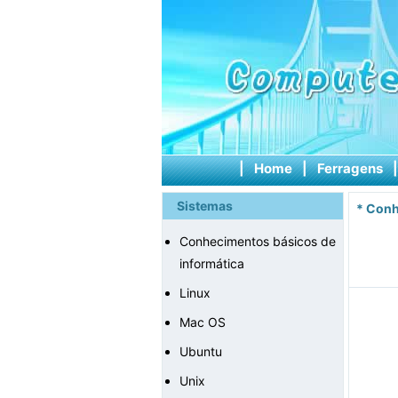
|
Home
|
Ferragens
Sistemas
*
Conh
Conhecimentos básicos de
informática
Linux
Mac OS
Ubuntu
Unix