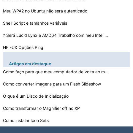
Meu WPA2 no Ubuntu não será autenticado
Shell Script e tamanhos variáveis ​​
? Será Lucid Lynx e AMD64 Trabalho com meu Intel Chip
HP -UX Opções Ping
Qual é Midori Linux
Artigos em destaque
Como remover Bastille Firewall
Como faço para que meu computador de volta ao modo Nor…
Como alterar um fuso horário do ColdFusion no Linux
Como converter imagens para um Flash Slideshow
A ferramenta CentOS configurar uma rede
O que é um Disco de Inicialização
Como transformar o Magnifier off no XP
Como fazer um Backtrack 4 em um servidor de inicializaç…
Como instalar Icon Sets
Como salvar uma página da Web