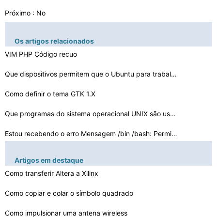
Próximo : No
Os artigos relacionados
VIM PHP Código recuo
Que dispositivos permitem que o Ubuntu para trabalhar c…
Como definir o tema GTK 1.X
Que programas do sistema operacional UNIX são usados ​
…
Estou recebendo o erro Mensagem /bin /bash: Permissão …
Como usar o Webmin fora de sua LAN
Artigos em destaque
Yum install do WordPress & Rackspace
Como transferir Altera a Xilinx
Como fechar portas abertas no Openfiler
Como copiar e colar o símbolo quadrado
Funções do sistema operacional que são usados ​​nos …
Como impulsionar uma antena wireless