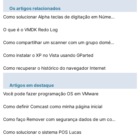
Os artigos relacionados
Como solucionar Alpha teclas de digitação em Números…
O que é o VMDK Redo Log
Como compartilhar um scanner com um grupo doméstico
Como instalar o XP no Vista usando GParted
Como recuperar o histórico do navegador Internet
Como reparar um disco rígido
Artigos em destaque
Sacred 2 não inicia
Você pode fazer programação OS em VMware
Como redimensionar Texto Impresso
Como definir Comcast como minha página inicial
Erro 1618 ao instalar o iTunes
Como faço Remover com segurança dados de um computado…
Como configurar um servidor TFTP
Como solucionar o sistema POS Lucas