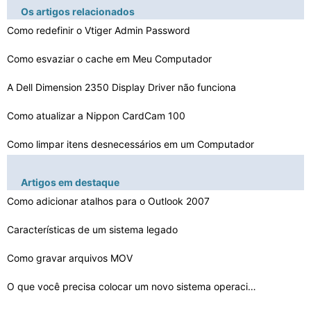
Os artigos relacionados
Como redefinir o Vtiger Admin Password
Como esvaziar o cache em Meu Computador
A Dell Dimension 2350 Display Driver não funciona
Como atualizar a Nippon CardCam 100
Como limpar itens desnecessários em um Computador
Como usar o Console de recuperação para corrigir uma …
Artigos em destaque
Como criar fila de saída em AIX Versão 5
Como adicionar atalhos para o Outlook 2007
Engenharia de Requisitos Laptop
Características de um sistema legado
Como gravar arquivos MOV
Como faço para adicionar uma foto ao meu perfil do Fac…
O que você precisa colocar um novo sistema operacional…
Como faço para converter extensões de arquivos em min…