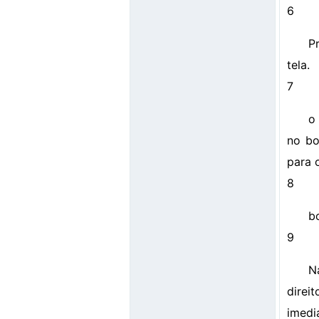
6
P
tela.
7
o
no bo
para 
8
b
9
N
direi
imedi