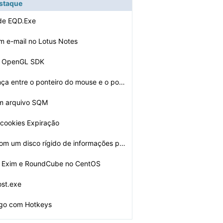
estaque
 de EQD.Exe
 e-mail no Lotus Notes
 o OpenGL SDK
Qual é a diferença entre o ponteiro do mouse e o pont…
um arquivo SQM
cookies Expiração
Como acabar com um disco rígido de informações pesso…
 o Exim e RoundCube no CentOS
ost.exe
lgo com Hotkeys