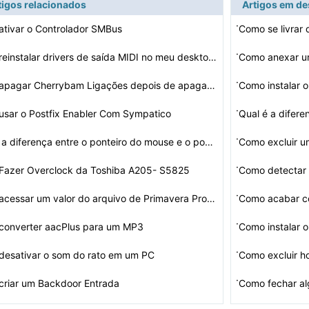
tigos relacionados
Artigos em d
·
tivar o Controlador SMBus
Como se livrar
·
Como reinstalar drivers de saída MIDI no meu desktop D…
Como anexar um
·
Como apagar Cherrybam Ligações depois de apagar COD
Como instalar
·
sar o Postfix Enabler Com Sympatico
·
Qual é a diferença entre o ponteiro do mouse e o pont…
Como excluir 
·
Fazer Overclock da Toshiba A205- S5825
Como detectar 
·
Como acessar um valor do arquivo de Primavera Proprieda…
·
converter aacPlus para um MP3
Como instalar
·
desativar o som do rato em um PC
Como excluir h
·
criar um Backdoor Entrada
Como fechar a