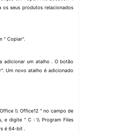
a os seus produtos relacionados
 " Copiar".
 adicionar um atalho . O botão
ar". Um novo atalho é adicionado
t Office \\ Office12 " no campo de
 e digite " C : \\ Program Files
s é 64-bit .