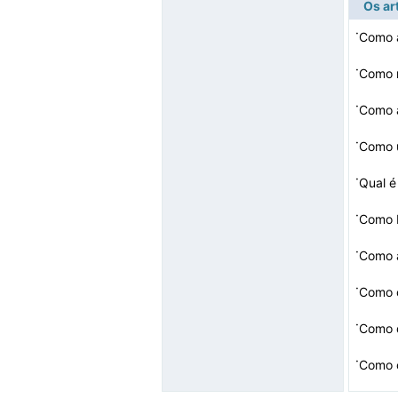
Os ar
·
Como a
·
·
·
Como u
·
·
Como 
·
·
Como 
·
Como 
·
Como 