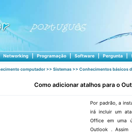
|
Networking
|
Programação
|
Software
|
Pergunta
|
ecimento computador
>>
Sistemas
>>
Conhecimentos básicos d
Como adicionar atalhos para o Ou
Por padrão, a ins
irá incluir um at
Office em uma ú
Outlook . Assim