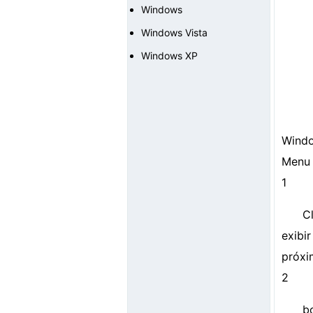
Windows
Windows Vista
Windows XP
Windo
Menu 
1
C
exibi
próxi
2
b