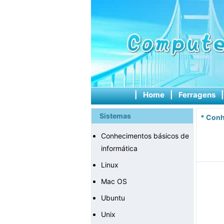
|
Home
|
Ferragens
Sistemas
*
Conh
Conhecimentos básicos de
informática
Linux
Mac OS
Ubuntu
Unix