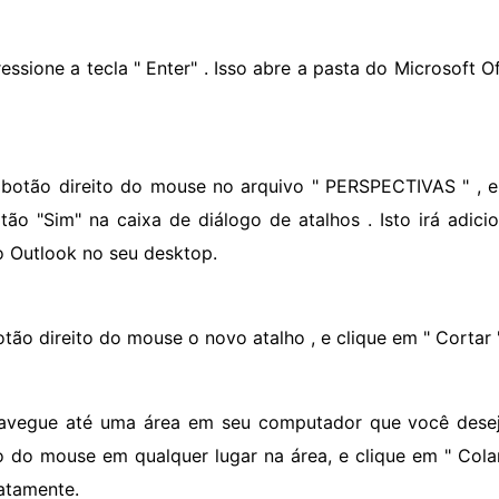
ressione a tecla " Enter" . Isso abre a pasta do Microsoft
 botão direito do mouse no arquivo " PERSPECTIVAS " , e c
tão "Sim" na caixa de diálogo de atalhos . Isto irá adic
o Outlook no seu desktop.
otão direito do mouse o novo atalho , e clique em " Cortar "
avegue até uma área em seu computador que você deseja
to do mouse em qualquer lugar na área, e clique em " Col
atamente.