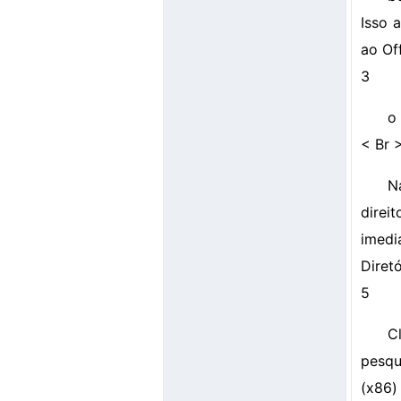
Isso 
ao Of
3
o
< Br 
N
direi
imedi
Diret
5
Cl
pesqu
(x86)