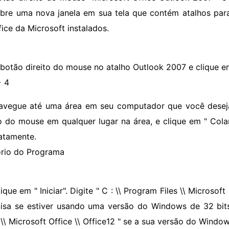
abre uma nova janela em sua tela que contém atalhos par
fice da Microsoft instalados.
 botão direito do mouse no atalho Outlook 2007 e clique em
> 4
avegue até uma área em seu computador que você deseja
to do mouse em qualquer lugar na área, e clique em " Col
atamente.
ório do Programa
ique em " Iniciar". Digite " C : \\ Program Files \\ Microsof
isa se ​​estiver usando uma versão do Windows de 32 bits,
 \\ Microsoft Office \\ Office12 " se a sua versão do Window