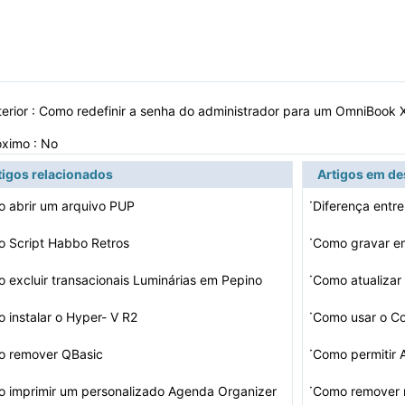
erior :
Como redefinir a senha do administrador para um OmniBook
óximo : No
tigos relacionados
Artigos em d
·
 abrir um arquivo PUP
Diferença entr
·
 Script Habbo Retros
Como gravar e
·
 excluir transacionais Luminárias em Pepino
Como atualizar
·
 instalar o Hyper- V R2
Como usar o Co
·
 remover QBasic
Como permitir 
·
 imprimir um personalizado Agenda Organizer
Como remover 