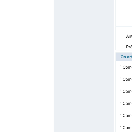
Ant
Pr
Os ar
·
Como
·
Como
·
Como
·
Como
·
Como
·
Como