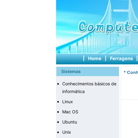
|
Home
|
Ferragens
Sistemas
*
Conh
Conhecimentos básicos de
informática
Linux
Mac OS
Ubuntu
Unix