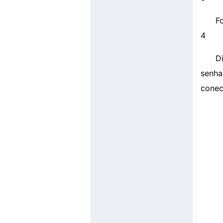
F
4
D
senha
conec