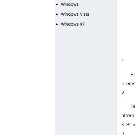
Windows
Windows Vista
Windows XP
1
E
preci
2
D
alter
< Br 
3