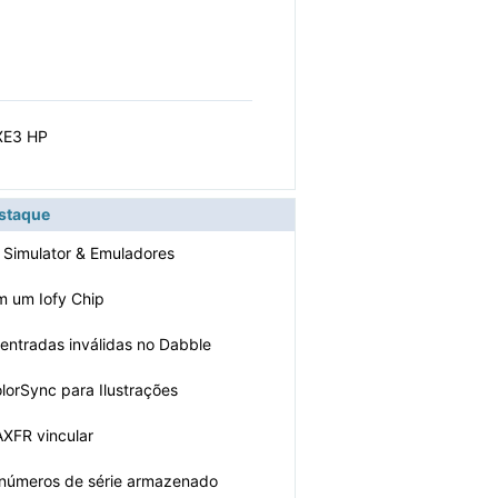
 XE3 HP
estaque
e Simulator & Emuladores
m um Iofy Chip
 entradas inválidas no Dabble
lorSync para Ilustrações
AXFR vincular
números de série armazenado