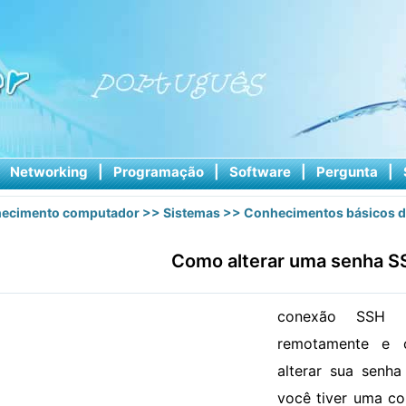
|
Networking
|
Programação
|
Software
|
Pergunta
|
ecimento computador
>>
Sistemas
>>
Conhecimentos básicos d
Como alterar uma senha S
conexão SSH p
remotamente e 
alterar sua senh
você tiver uma co