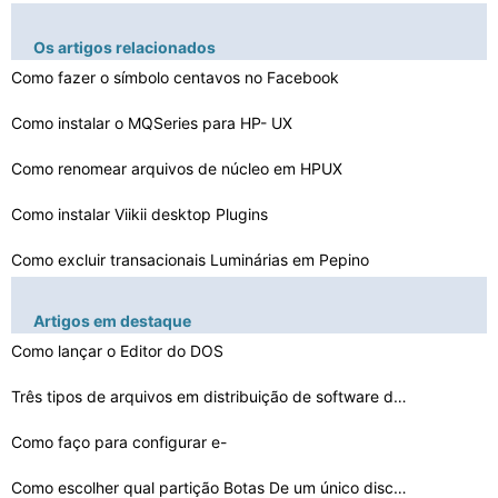
Os artigos relacionados
Como fazer o símbolo centavos no Facebook
Como instalar o MQSeries para HP- UX
Como renomear arquivos de núcleo em HPUX
Como instalar Viikii desktop Plugins
Como excluir transacionais Luminárias em Pepino
WPF: Como fechar a caixa de mensagens Durante um teste …
Artigos em destaque
Como lançar o Editor do DOS
Como acessar um valor do arquivo de Primavera Proprieda…
Como converter arquivos de forma para XY
Três tipos de arquivos em distribuição de software d…
Como obter o seu endereço na NAVTEQ
Como faço para configurar e-
mail para mostrar o meu Al…
Cyberduck Dicas
Como escolher qual partição Botas De um único disco …