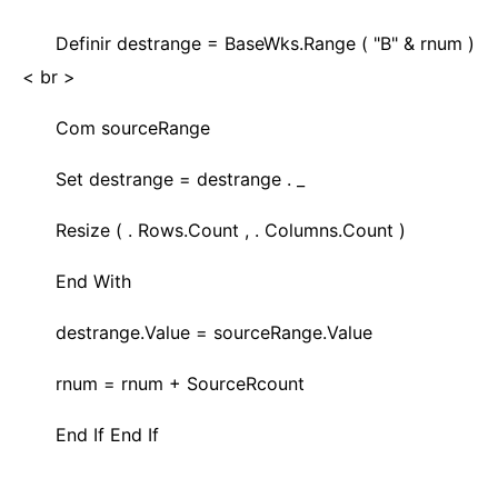
Definir destrange = BaseWks.Range ( "B" & rnum )
< br >
Com sourceRange
Set destrange = destrange . _
Resize ( . Rows.Count , . Columns.Count )
End With
destrange.Value = sourceRange.Value
rnum = rnum + SourceRcount
End If End If