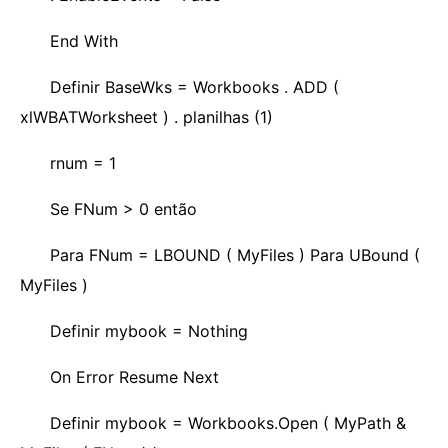
End With
Definir BaseWks = Workbooks . ADD (
xlWBATWorksheet ) . planilhas (1)
rnum = 1
Se FNum > 0 então
Para FNum = LBOUND ( MyFiles ) Para UBound (
MyFiles )
Definir mybook = Nothing
On Error Resume Next
Definir mybook = Workbooks.Open ( MyPath &