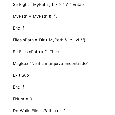
Se Right ( MyPath , 1) <> " \\ " Então
MyPath = MyPath & "\\"
End If
FilesInPath = Dir ( MyPath & "* . xl *")
Se FilesInPath = "" Then
MsgBox "Nenhum arquivo encontrado"
Exit Sub
End If
FNum = 0
Do While FilesInPath <> " "