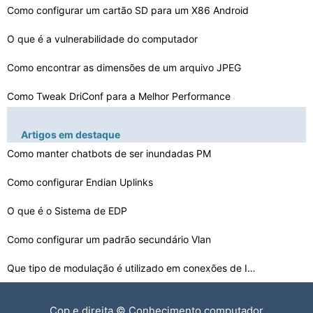
Como configurar um cartão SD para um X86 Android
O que é a vulnerabilidade do computador
Como encontrar as dimensões de um arquivo JPEG
Como Tweak DriConf para a Melhor Performance
Como fechar Biblioteca Export Possibilidade em Allegro …
Artigos em destaque
Como manter chatbots de ser inundadas PM
Como usar um microscópio para ler uma camada de Reform…
Como criar uma subpasta em uma pasta existente
Como configurar Endian Uplinks
Como abrir uma XNA Game Studio Express
O que é o Sistema de EDP
Como reinstalar um Chipset
Como configurar um padrão secundário Vlan
Que tipo de modulação é utilizado em conexões de In…
Como converter Imz para Ims
Cop e direita © Conhecimento computador