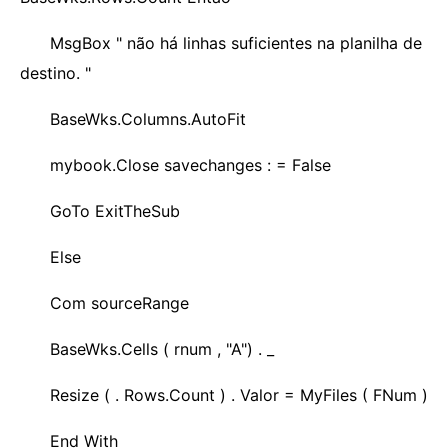
MsgBox " não há linhas suficientes na planilha de
destino. "
BaseWks.Columns.AutoFit
mybook.Close savechanges : = False
GoTo ExitTheSub
Else
Com sourceRange
BaseWks.Cells ( rnum , "A") . _
Resize ( . Rows.Count ) . Valor = MyFiles ( FNum )
End With