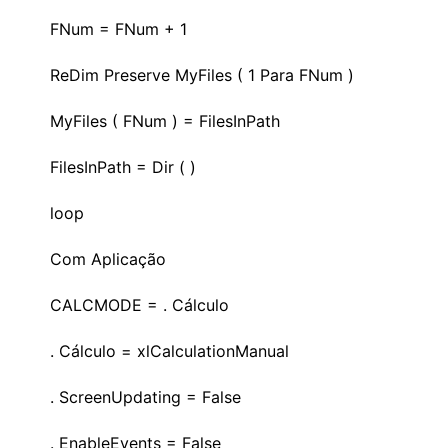
FNum = FNum + 1
ReDim Preserve MyFiles ( 1 Para FNum )
MyFiles ( FNum ) = FilesInPath
FilesInPath = Dir ( )
loop
Com Aplicação
CALCMODE = . Cálculo
. Cálculo = xlCalculationManual
. ScreenUpdating = False
. EnableEvents = False