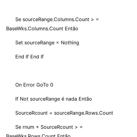
Se sourceRange.Columns.Count > =
BaseWks.Columns.Count Então
Set sourceRange = Nothing
End If End If
On Error GoTo 0
If Not sourceRange é nada Então
SourceRcount = sourceRange.Rows.Count
Se rnum + SourceRcount > =
BaseWks.Rows.Count Então