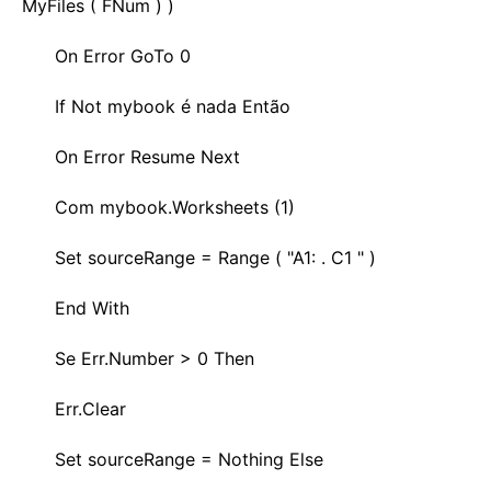
MyFiles ( FNum ) )
On Error GoTo 0
If Not mybook é nada Então
On Error Resume Next
Com mybook.Worksheets (1)
Set sourceRange = Range ( "A1: . C1 " )
End With
Se Err.Number > 0 Then
Err.Clear
Set sourceRange = Nothing Else