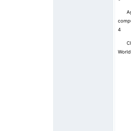
A
compu
4
C
World