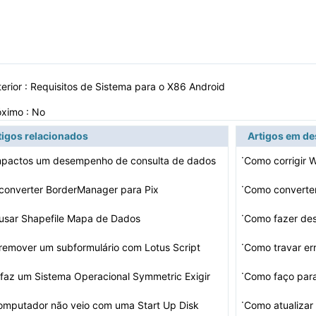
erior :
Requisitos de Sistema para o X86 Android
óximo : No
tigos relacionados
Artigos em d
·
mpactos um desempenho de consulta de dados
Como corrigir 
·
converter BorderManager para Pix
Como converter
·
usar Shapefile Mapa de Dados
Como fazer de
·
emover um subformulário com Lotus Script
Como travar e
·
faz um Sistema Operacional Symmetric Exigir
Como faço para
·
mputador não veio com uma Start Up Disk
Como atualiza