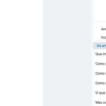
Ant
Pr
Os ar
·
Que i
·
Como 
·
Como 
·
Como r
·
O que 
·
Meu co