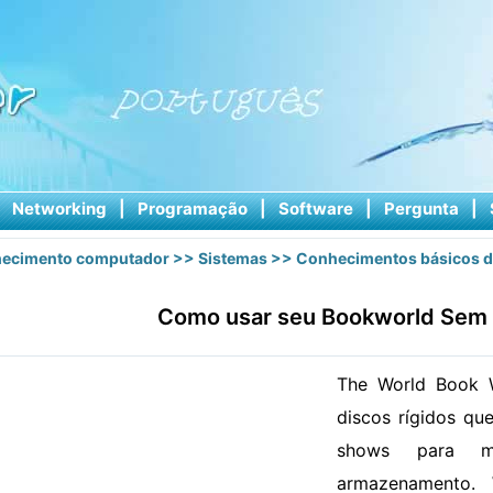
|
Networking
|
Programação
|
Software
|
Pergunta
|
ecimento computador
>>
Sistemas
>>
Conhecimentos básicos d
Como usar seu Bookworld Sem
The World Book W
discos rígidos q
shows para m
armazenamento