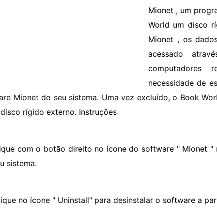
Mionet , um progr
World um disco r
Mionet , os dado
acessado atrav
computadores 
necessidade de es
are Mionet do seu sistema. Uma vez excluído, o Book Wo
 disco rígido externo. Instruções
lique com o botão direito no ícone do software " Mionet " 
u sistema.
lique no ícone " Uninstall" para desinstalar o software a pa