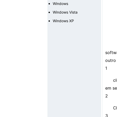
Windows
Windows Vista
Windows XP
softw
outro
1
c
em se
2
C
3