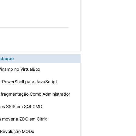
estaque
Winamp no VirtualBox
 PowerShell para JavaScript
sfragmentação Como Administrador
rros SSIS em SQLCMD
 mover a ZDC em Citrix
r Revolução MODx