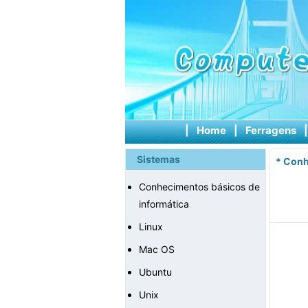
|
Home
|
Ferragens
Sistemas
*
Conh
Conhecimentos básicos de
informática
Linux
Mac OS
Ubuntu
Unix