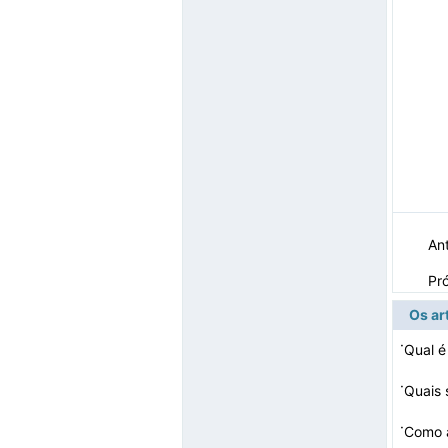
Ant
Pr
Os ar
·
Qual é
·
Quais 
·
Como a