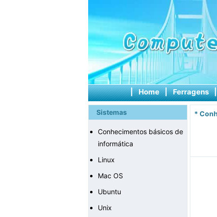
|
Home
|
Ferragens
Sistemas
*
Conh
Conhecimentos básicos de
informática
Linux
Mac OS
Ubuntu
Unix