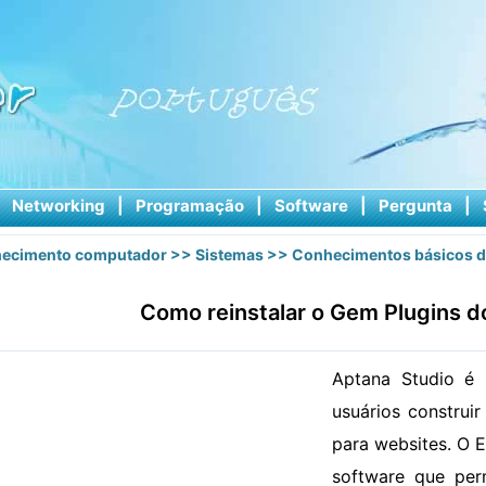
|
Networking
|
Programação
|
Software
|
Pergunta
|
ecimento computador
>>
Sistemas
>>
Conhecimentos básicos d
Como reinstalar o Gem Plugins d
Aptana Studio é
usuários construi
para websites. O 
software que per