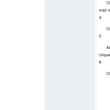
C
mail 
4
C
5
A
clique
6
C