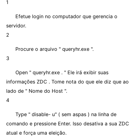
1
Efetue login no computador que gerencia o
servidor.
2
Procure o arquivo " queryhr.exe ".
3
Open " queryhr.exe . " Ele irá exibir suas
informações ZDC . Tome nota do que ele diz que ao
lado de " Nome do Host ".
4
Type " disable- u" ( sem aspas ) na linha de
comando e pressione Enter. Isso desativa a sua ZDC
atual e força uma eleição.