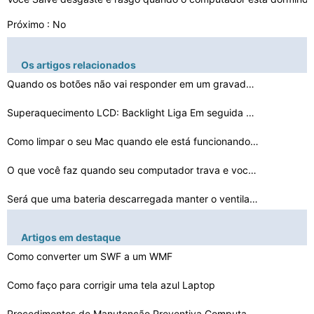
Próximo : No
Os artigos relacionados
Quando os botões não vai responder em um gravador de …
Superaquecimento LCD: Backlight Liga Em seguida Off
Como limpar o seu Mac quando ele está funcionando irre…
O que você faz quando seu computador trava e você nã…
Será que uma bateria descarregada manter o ventilador …
O som no Skype está vindo através das colunas e não …
Artigos em destaque
Como cancelar Coisas Depois de tê-
Como converter um SWF a um WMF
los enviado para a i…
Como faço para corrigir uma tela azul Laptop
Você Salve desgaste e rasgo quando o computador está …
O navegador não vai ver Internet entanto Obras do Outl…
Procedimentos de Manutenção Preventiva Computador