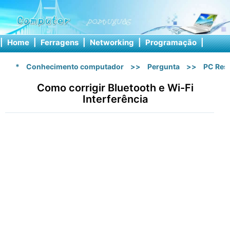
|
Home
|
Ferragens
|
Networking
|
Programação
|
Softw
*
Conhecimento computador
>>
Pergunta
>>
PC Res
Como corrigir Bluetooth e Wi-Fi
Interferência