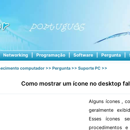
|
Networking
|
Programação
|
Software
|
Pergunta
|
ecimento computador
>>
Pergunta
>>
Suporte PC
>>
Como mostrar um ícone no desktop fal
Alguns ícones , c
geralmente exibi
Esses ícones s
procedimentos e