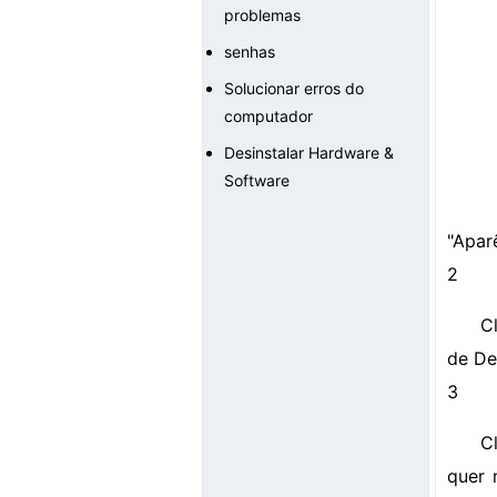
problemas
senhas
Solucionar erros do
computador
Desinstalar Hardware &
Software
"Apar
2
C
de De
3
C
quer 