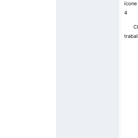
ícone
4
C
trabal