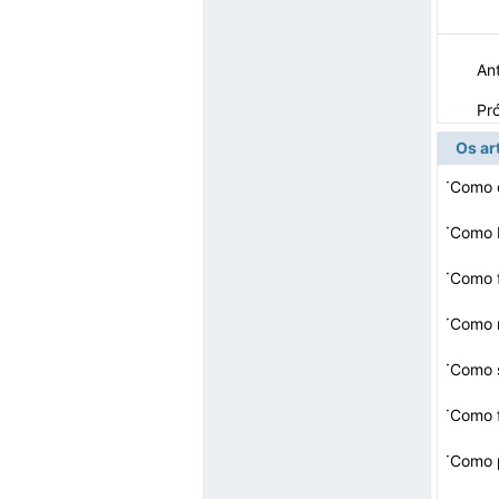
Ant
Pr
Os ar
·
Como d
·
Como 
·
Como f
·
Como r
·
Como s
·
·
Como p
Fi do 