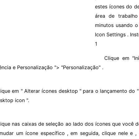
estes ícones do d
área de trabalho
minutos usando o
Icon Settings . Ins
1
Clique em "In
ência e Personalização "> "Personalização" .
lique em " Alterar ícones desktop " para o lançamento do 
sktop icon ".
lique nas caixas de seleção ao lado dos ícones que você d
mudar um ícone específico , em seguida, clique nele e , 