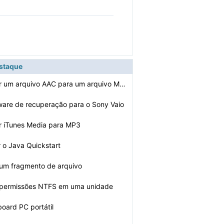
estaque
Como converter um arquivo AAC para um arquivo MPEG
tware de recuperação para o Sony Vaio
r iTunes Media para MP3
 o Java Quickstart
um fragmento de arquivo
r permissões NTFS em uma unidade
board PC portátil