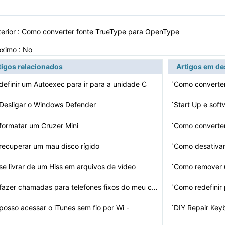
erior :
Como converter fonte TrueType para OpenType
óximo : No
tigos relacionados
Artigos em d
·
efinir um Autoexec para ir para a unidade C
·
Desligar o Windows Defender
Start Up e sof
·
ormatar um Cruzer Mini
Como converte
·
ecuperar um mau disco rígido
Como desativar
·
e livrar de um Hiss em arquivos de vídeo
Como remover 
·
Como fazer chamadas para telefones fixos do meu computa…
Como redefini
·
osso acessar o iTunes sem fio por Wi -
DIY Repair Key
meu i…