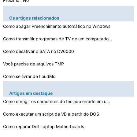
Próximo : No
Os artigos relacionados
Como apagar Preenchimento automático no Windows
Como transmitir programas de TV de um computador para u…
Como desativar o SATA no DV6000
Você precisa de arquivos TMP
Como se livrar de LoudMo
Como faço para que meu Scroll Box no meio do meu Media…
Artigos em destaque
Como corrigir os caracteres do teclado errado em um lap…
Como Auto Download From MegaUpload Com premium
Como se livrar de FakeInit
Como executar um script de VB a partir do DOS
IBM ThinkPad não vou entrar em BIOS V3.0
Como reparar Dell Laptop Motherboards