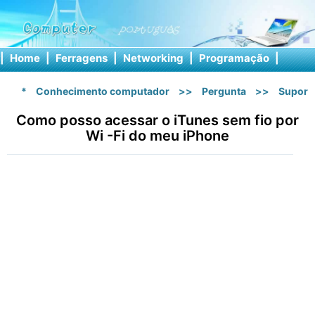
|
Home
|
Ferragens
|
Networking
|
Programação
|
Softw
*
Conhecimento computador
>>
Pergunta
>>
Suport
Como posso acessar o iTunes sem fio por
Wi -Fi do meu iPhone