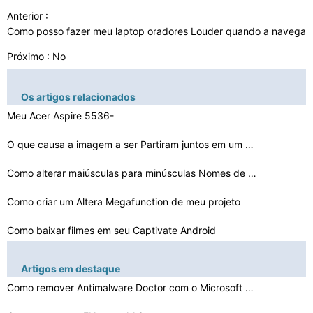
Anterior :
Como posso fazer meu laptop oradores Louder quando a navega
Próximo : No
Os artigos relacionados
Meu Acer Aspire 5536-
5218 não reconhecerá Mini DVDs
O que causa a imagem a ser Partiram juntos em um monito…
Como alterar maiúsculas para minúsculas Nomes de past…
Como criar um Altera Megafunction de meu projeto
Como baixar filmes em seu Captivate Android
Como calcular contagem regressiva
Artigos em destaque
Como configurar o Vuze Com PeerBlock
Como remover Antimalware Doctor com o Microsoft Securit…