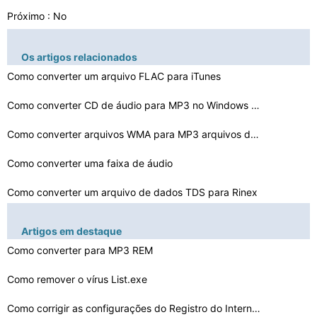
Próximo : No
Os artigos relacionados
Como converter um arquivo FLAC para iTunes
Como converter CD de áudio para MP3 no Windows XP
Como converter arquivos WMA para MP3 arquivos de áudio…
Como converter uma faixa de áudio
Como converter um arquivo de dados TDS para Rinex
Como converter um MP3 para um CD de áudio com o freewa…
Artigos em destaque
Como converter Audacity 1.2.5 para MP3
Como converter para MP3 REM
Como converter M4P para MP3 livre com Software
Como remover o vírus List.exe
Como converter Flac para MP3 Vlc
Como corrigir as configurações do Registro do Interne…