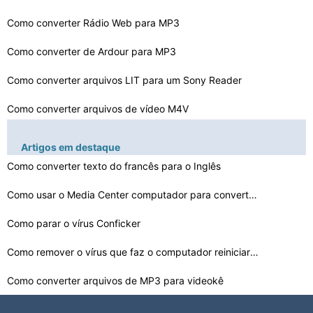
Como converter Rádio Web para MP3
Como converter de Ardour para MP3
Como converter arquivos LIT para um Sony Reader
Como converter arquivos de vídeo M4V
Como converter DVF para WMA
Artigos em destaque
Como converter texto do francês para o Inglês
Como converter WMA para Apple Lossless em um Mac
Como converter arquivos SWF para um MP4
Como usar o Media Center computador para converter fita…
Como converter um arquivo de DCF para um MP3
Como parar o vírus Conficker
Como converter um MCG MP3 para um MP3 G
Como remover o vírus que faz o computador reiniciar au…
Como converter arquivos de MP3 para videokê
Como converter arquivos do bordado Artista