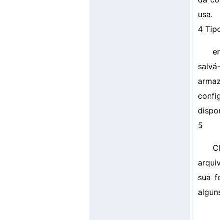
usa.
4 Tip
e
salvá
armaz
confi
dispo
5
C
arqui
sua f
algun