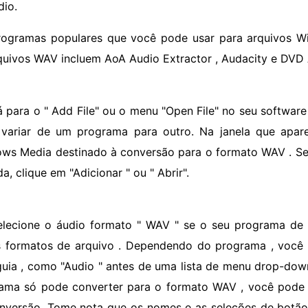
dio.
rogramas populares que você pode usar para arquivos W
quivos WAV incluem AoA Audio Extractor , Audacity e DVD 
á para o " Add File" ou o menu "Open File" no seu softwa
variar de um programa para outro. Na janela que apare
ws Media destinado à conversão para o formato WAV . Se
a, clique em "Adicionar " ou " Abrir".
elecione o áudio formato " WAV " se o seu programa de
s formatos de arquivo . Dependendo do programa , você
uia , como "Audio " antes de uma lista de menu drop-dow
ama só pode converter para o formato WAV , você pode
nversão. Tome nota que os nomes e as seleções de botã