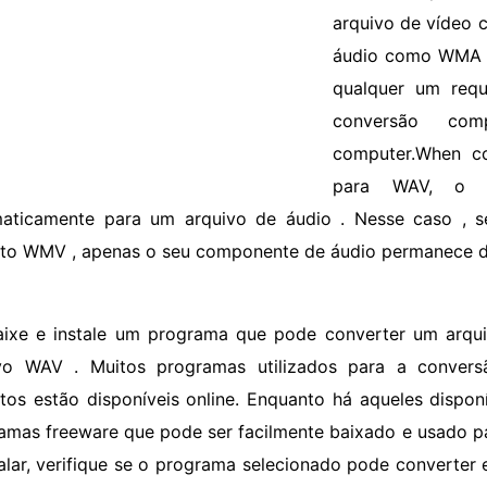
arquivo de vídeo
áudio como WMA ,
qualquer um req
conversão com
computer.When c
para WAV, o a
aticamente para um arquivo de áudio . Nesse caso , s
to WMV , apenas o seu componente de áudio permanece du
aixe e instale um programa que pode converter um arq
vo WAV . Muitos programas utilizados para a conver
tos estão disponíveis online. Enquanto há aqueles dispon
amas freeware que pode ser facilmente baixado e usado pa
talar, verifique se o programa selecionado pode converte