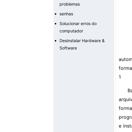
problemas
senhas
Solucionar erros do
computador
Desinstalar Hardware &
Software
autom
forma
1
B
arqui
forma
progr
e ins