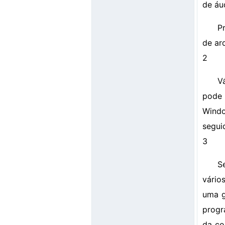
de áu
P
de ar
2
V
pode 
Windo
seguid
3
S
vário
uma g
progr
da co