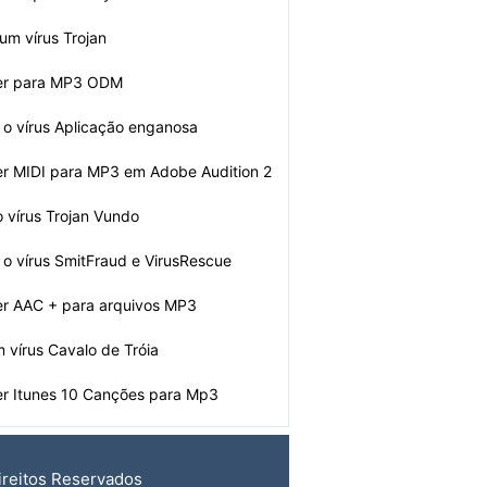
um vírus Trojan
er para MP3 ODM
o vírus Aplicação enganosa
r MIDI para MP3 em Adobe Audition 2
o vírus Trojan Vundo
o vírus SmitFraud e VirusRescue
r AAC + para arquivos MP3
m vírus Cavalo de Tróia
r Itunes 10 Canções para Mp3
ireitos Reservados