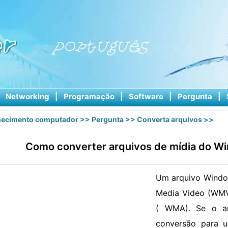
|
Networking
|
Programação
|
Software
|
Pergunta
|
ecimento computador
>>
Pergunta
>>
Converta arquivos
>>
Como converter arquivos de mídia do W
Um arquivo Windo
Media Video (WMV
( WMA). Se o ar
conversão para 