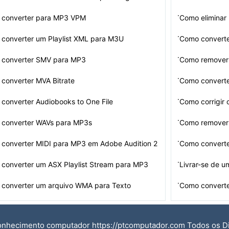
·
converter para MP3 VPM
Como eliminar 
·
converter um Playlist XML para M3U
Como convert
·
converter SMV para MP3
Como remover 
·
converter MVA Bitrate
Como converte
·
converter Audiobooks to One File
Como corrigir 
·
converter WAVs para MP3s
Como remover 
·
converter MIDI para MP3 em Adobe Audition 2
Como converte
·
converter um ASX Playlist Stream para MP3
Livrar-se de u
·
converter um arquivo WMA para Texto
Como converte
onhecimento computador https://ptcomputador.com Todos os D