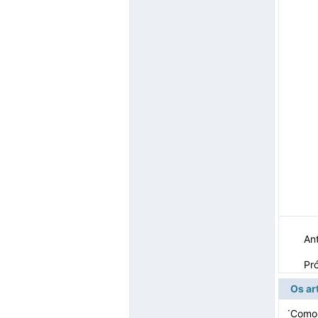
Ant
Pr
Os ar
·
Como 