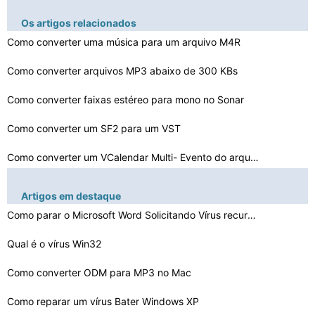
Os artigos relacionados
Como converter uma música para um arquivo M4R
Como converter arquivos MP3 abaixo de 300 KBs
Como converter faixas estéreo para mono no Sonar
Como converter um SF2 para um VST
Como converter um VCalendar Multi- Evento do arquivo em…
Como converter uma PKI para a PKB
Artigos em destaque
Como converter arquivos LDraw para Roblox
Como parar o Microsoft Word Solicitando Vírus recurso …
Qual é o vírus Win32
Como converter um M3U para um MP3 no iTunes em um Mac
Como converter Foobar para Gapless MP3
Como converter ODM para MP3 no Mac
Como reparar um vírus Bater Windows XP
Como converter um MP3 de mono para estéreo com GarageB…