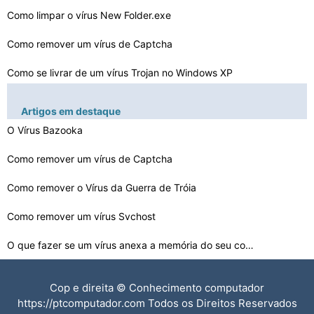
Como limpar o vírus New Folder.exe
Como remover um vírus de Captcha
Como se livrar de um vírus Trojan no Windows XP
Como excluir um vírus de Surabaya
Artigos em destaque
Como corrigir o vírus Gerenciador de Tarefas
O Vírus Bazooka
Como bloquear um vírus Trojan
Como remover um vírus de Captcha
Como remover um vírus Win 32
Como remover o Vírus da Guerra de Tróia
Ferramentas de remoção de vírus Exe
Como remover um vírus Svchost
O que fazer se um vírus anexa a memória do seu comput…
Como Verificar se há vírus Conficker
Cop e direita © Conhecimento computador
Como remover um vírus de um Disco Rígido
https://ptcomputador.com Todos os Direitos Reservados