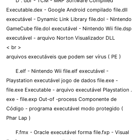
D . dbr - TCM - MRP Software Compliled
Executable.dex - Google Android compilado file.dll
executável - Dynamic Link Library file.dol - Nintendo
GameCube file.dol executável - Nintendo Wii file.dsp
executável - arquivo Norton Visualizador DLL
< br >
arquivos executáveis ​​que podem ser vírus ( PE )
E.elf - Nintendo Wii file.elf executável -
Playstation executável jogo de dados file.exe -
file.exe Executable - arquivo executável Playstation .
exe - file.exp Out-of -process Componente de
Código - programa executável modo protegido (
Phar Lap )
F.fmx - Oracle executável forma file.fxp - Visual