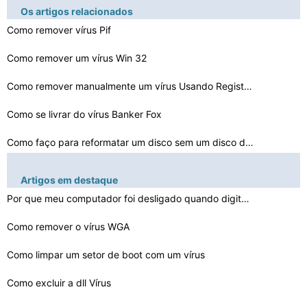
Os artigos relacionados
Como remover vírus Pif
Como remover um vírus Win 32
Como remover manualmente um vírus Usando Registry
Como se livrar do vírus Banker Fox
Como faço para reformatar um disco sem um disco de rec…
O Vírus BHO
Artigos em destaque
Como reparar o registro após um vírus
Por que meu computador foi desligado quando digito em S…
Grátis Programas Anti- vírus de computador
Como remover o vírus WGA
Como corrigir o vírus Trojan Vundo
Como limpar um setor de boot com um vírus
O Vírus Bazooka
Como excluir a dll Vírus