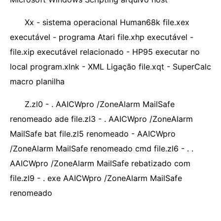
Xx - sistema operacional Human68k file.xex
executável - programa Atari file.xhp executável -
file.xip executável relacionado - HP95 executar no
local program.xlnk - XML ​​Ligação file.xqt - SuperCalc
macro planilha
Z.zl0 - . AAICWpro /ZoneAlarm MailSafe
renomeado ade file.zl3 - . AAICWpro /ZoneAlarm
MailSafe bat file.zl5 renomeado - AAICWpro
/ZoneAlarm MailSafe renomeado cmd file.zl6 - . .
AAICWpro /ZoneAlarm MailSafe rebatizado com
file.zl9 - . exe AAICWpro /ZoneAlarm MailSafe
renomeado