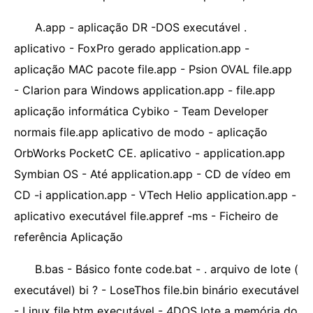
A.app - aplicação DR -DOS executável .
aplicativo - FoxPro gerado application.app -
aplicação MAC pacote file.app - Psion OVAL file.app
- Clarion para Windows application.app - file.app
aplicação informática Cybiko - Team Developer
normais file.app aplicativo de modo - aplicação
OrbWorks PocketC CE. aplicativo - application.app
Symbian OS - Até application.app - CD de vídeo em
CD -i application.app - VTech Helio application.app -
aplicativo executável file.appref -ms - Ficheiro de
referência Aplicação
B.bas - Básico fonte code.bat - . arquivo de lote (
executável) bi ? - LoseThos file.bin binário executável
- Linux file.btm executável - 4DOS lote a memória do