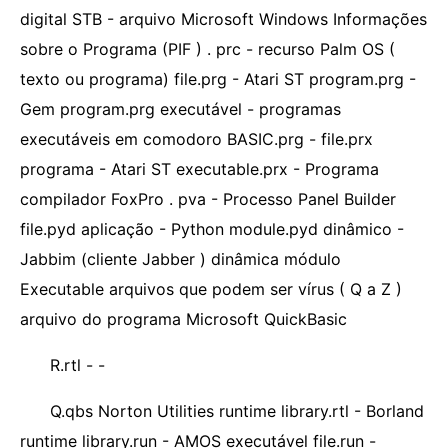
digital STB - arquivo Microsoft Windows Informações
sobre o Programa (PIF ) . prc - ​​recurso Palm OS (
texto ou programa) file.prg - Atari ST program.prg -
Gem program.prg executável - programas
executáveis ​​em comodoro BASIC.prg - file.prx
programa - Atari ST executable.prx - Programa
compilador FoxPro . pva - Processo Panel Builder
file.pyd aplicação - Python module.pyd dinâmico -
Jabbim (cliente Jabber ) dinâmica módulo
Executable arquivos que podem ser vírus ( Q a Z )
arquivo do programa Microsoft QuickBasic
R.rtl - - ​​
Q.qbs Norton Utilities runtime library.rtl - Borland
runtime library.run - AMOS executável file.run -