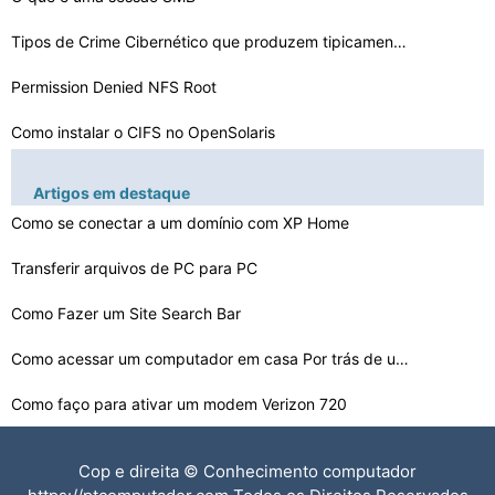
Tipos de Crime Cibernético que produzem tipicamente Ev…
Permission Denied NFS Root
Como instalar o CIFS no OpenSolaris
Os Desafios da instalação de um sistema distribuído …
Artigos em destaque
Como se conectar a um domínio com XP Home
O que a BIOS tem que fazer com a verificação de parid…
O que é um manipulador de IP
Transferir arquivos de PC para PC
Como Fazer um Site Search Bar
Como solucionar problemas com NIC Bonding em Linux
O que está obstruindo IO
Como acessar um computador em casa Por trás de um rote…
Como faço para ativar um modem Verizon 720
Como saber se computador tem uma placa Ethernet
Cop e direita © Conhecimento computador
Como formatar um endereço de e-mail corretamente