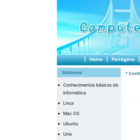
|
Home
|
Ferragens
Sistemas
*
Conh
Conhecimentos básicos de
informática
Linux
Mac OS
Ubuntu
Unix