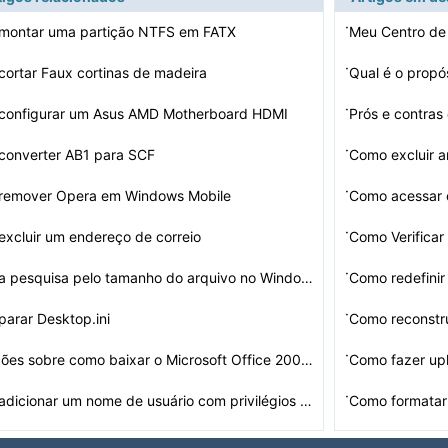
·
montar uma partição NTFS em FATX
Meu Centro de
·
ortar Faux cortinas de madeira
Qual é o propós
·
configurar um Asus AMD Motherboard HDMI
Prós e contras
·
converter AB1 para SCF
Como excluir 
·
remover Opera em Windows Mobile
Como acessar
·
xcluir um endereço de correio
Como Verificar
·
Como a pesquisa pelo tamanho do arquivo no Windows 7
Como redefini
·
arar Desktop.ini
Como reconstr
·
Instruções sobre como baixar o Microsoft Office 2007 …
Como fazer up
·
Como adicionar um nome de usuário com privilégios de …
Como formatar