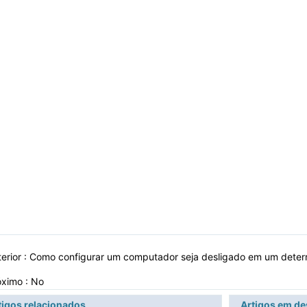
erior :
Como configurar um computador seja desligado em um det
óximo : No
tigos relacionados
Artigos em d