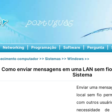
|
Networking
|
Programação
|
Software
|
Pergunta
|
ecimento computador
>>
Sistemas
>>
Windows
>>
Como enviar mensagens em uma LAN sem fio
Sistema
Enviar uma mensag
local sem fio per
com outros usuári
necessidade de