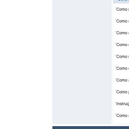
·
Como 
·
Como c
·
Como 
·
Como 
·
Como 
·
Como e
·
·
Como p
·
·