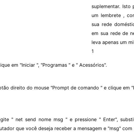
suplementar. Isto
um lembrete , co
sua rede domésti
em sua rede de ne
leva apenas um min
1
ique em "Iniciar ", "Programas " e " Acessórios".
otão direito do mouse "Prompt de comando " e clique em "
igite " net send nome msg " e pressione " Enter", sub
tador que você deseja receber a mensagem e "msg" com 