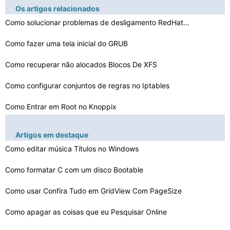
Os artigos relacionados
Como solucionar problemas de desligamento RedHat Linux
Como fazer uma tela inicial do GRUB
Como recuperar não alocados Blocos De XFS
Como configurar conjuntos de regras no Iptables
Como Entrar em Root no Knoppix
Como usar o Eco Com Alias ​​Command
Artigos em destaque
Como configurar o Sendmail em AIX 5.3
Como editar música Títulos no Windows
Codificação em Linux
Como formatar C com um disco Bootable
As vantagens de Centos
Como usar Confira Tudo em GridView Com PageSize
Como apagar as coisas que eu Pesquisar Online
Como ter certeza que a fonte do kernel é em um caminho…