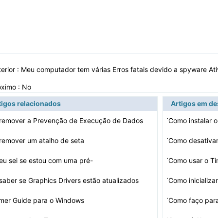
erior :
Meu computador tem várias Erros fatais devido a spyware At
óximo : No
tigos relacionados
Artigos em d
·
remover a Prevenção de Execução de Dados
Como instalar 
·
remover um atalho de seta
·
u sei se estou com uma pré-
Como usar o T
gado Norton ou S…
·
aber se Graphics Drivers estão atualizados
Como inicializa
·
mer Guide para o Windows
·