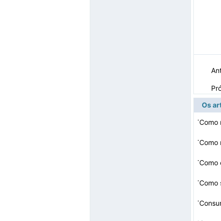
Ant
Pr
Os ar
·
Como 
·
Como 
·
Como e
carre
·
Como s
·
Consu
·