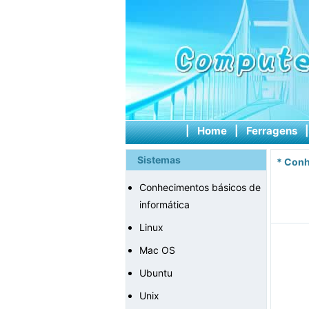
|
Home
|
Ferragens
Sistemas
*
Conh
Conhecimentos básicos de
informática
Linux
Mac OS
Ubuntu
Unix