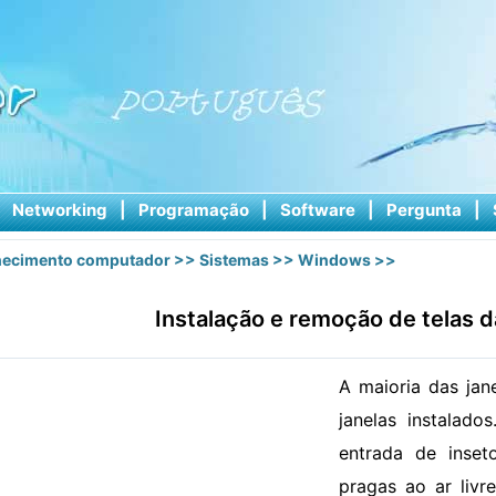
|
Networking
|
Programação
|
Software
|
Pergunta
|
ecimento computador
>>
Sistemas
>>
Windows
>>
Instalação e remoção de telas d
A maioria das jan
janelas instalado
entrada de inseto
pragas ao ar livr