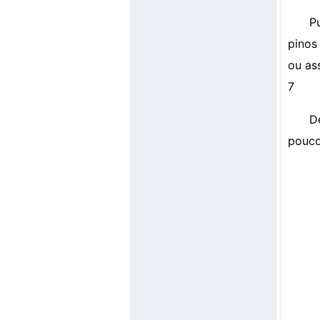
P
pinos
ou as
7
D
pouco