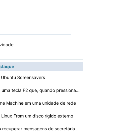
ividade
estaque
o Ubuntu Screensavers
Como desativar uma tecla F2 que, quando pressionado tra…
ime Machine em uma unidade de rede
r Linux From um disco rígido externo
Como faço para recuperar mensagens de secretária elet…