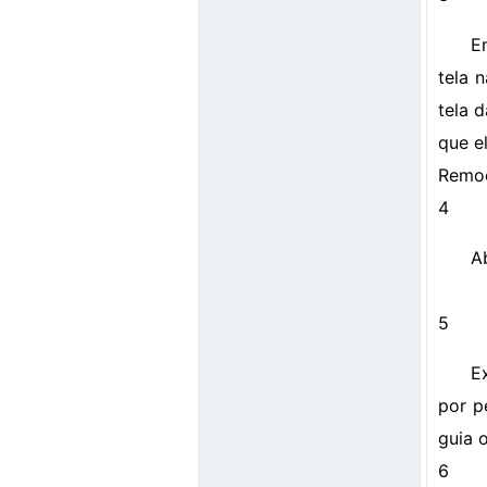
E
tela 
tela d
que el
Remoç
4
A
5
E
por p
guia 
6