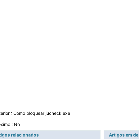
erior :
Como bloquear jucheck.exe
óximo : No
tigos relacionados
Artigos em d