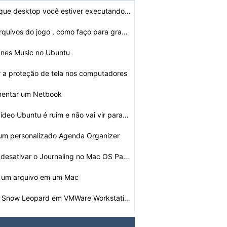
Como verificar que desktop você estiver executando em …
Já tenho PS3 arquivos do jogo , como faço para gravá…
unes Music no Ubuntu
 a proteção de tela nos computadores
mentar um Netbook
ídeo Ubuntu é ruim e não vai vir para…
um personalizado Agenda Organizer
Como ativar ou desativar o Journaling no Mac OS Panther…
 um arquivo em um Mac
Como instalar o Snow Leopard em VMWare Workstation 7