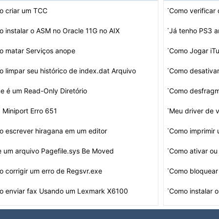
·
 criar um TCC
·
 instalar o ASM no Oracle 11G no AIX
·
 matar Serviços anope
Como Jogar iT
·
 limpar seu histórico de index.dat Arquivo
Como desativar
·
e é um Read-Only Diretório
Como desfrag
·
Miniport Erro 651
Meu driver de v
·
 escrever hiragana em um editor
Como imprimir 
·
 um arquivo Pagefile.sys Be Moved
·
 corrigir um erro de Regsvr.exe
Como bloquear
·
 enviar fax Usando um Lexmark X6100