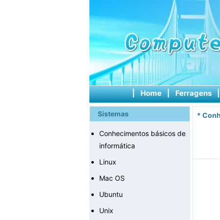
|
Home
|
Ferragens
Sistemas
*
Conh
Conhecimentos básicos de
informática
Linux
Mac OS
Ubuntu
Unix