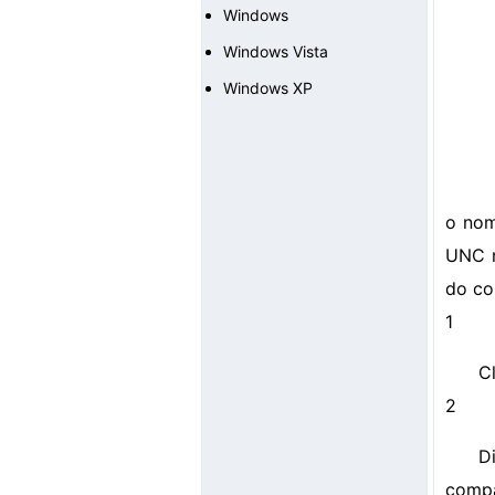
Windows
Windows Vista
Windows XP
o nom
UNC r
do co
1
C
2
D
compa