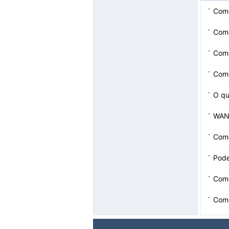
·
Como
·
Como
·
Como
·
Como
·
O qu
·
WAN 
·
Como
·
Pode
·
Como
·
Como