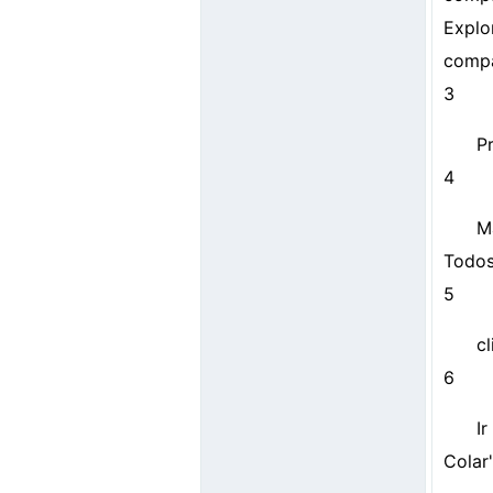
Expl
compa
3
Pr
4
M
Todos
5
c
6
I
Colar