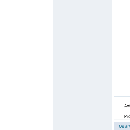
Ant
Pr
Os ar