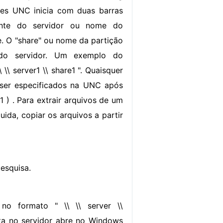
es UNC inicia com duas barras
rente do servidor ou nome do
e. O "share" ou nome da partição
o servidor. Um exemplo do
 \\ server1 \\ share1 ". Quaisquer
 ser especificados na UNC após
1 ) . Para extrair arquivos de um
ida, copiar os arquivos a partir
pesquisa.
no formato " \\ \\ server \\
asta no servidor abre no Windows