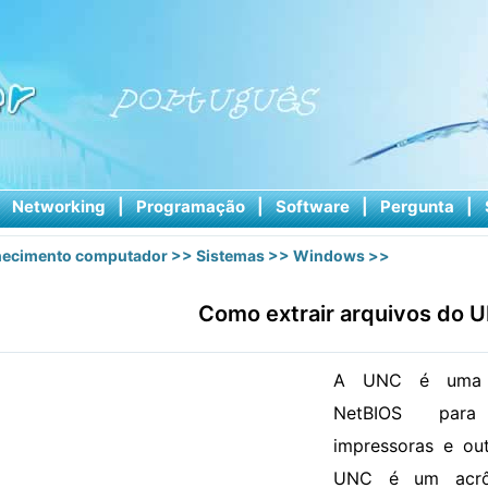
|
Networking
|
Programação
|
Software
|
Pergunta
|
ecimento computador
>>
Sistemas
>>
Windows
>>
Como extrair arquivos do 
A UNC é uma c
NetBIOS para 
impressoras e ou
UNC é um acrôn