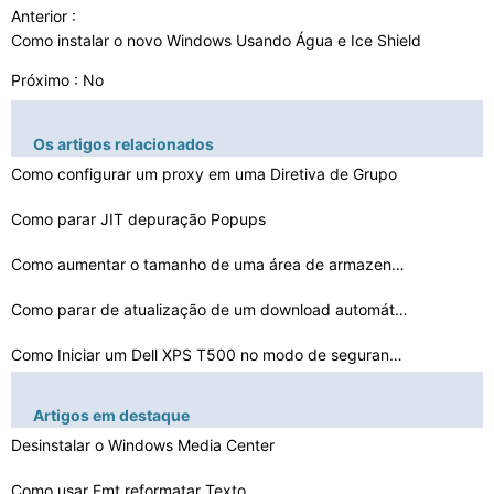
Anterior :
Como instalar o novo Windows Usando Água e Ice Shield
Próximo : No
Os artigos relacionados
Como configurar um proxy em uma Diretiva de Grupo
Como parar JIT depuração Popups
Como aumentar o tamanho de uma área de armazenamento
Como parar de atualização de um download automático
Como Iniciar um Dell XPS T500 no modo de segurança
Como saber se o ReadyBoost está funcionando
Artigos em destaque
Como configurar o redirecionamento de pastas
Desinstalar o Windows Media Center
Como criar um Message Queue MSMQ
Como usar Fmt reformatar Texto