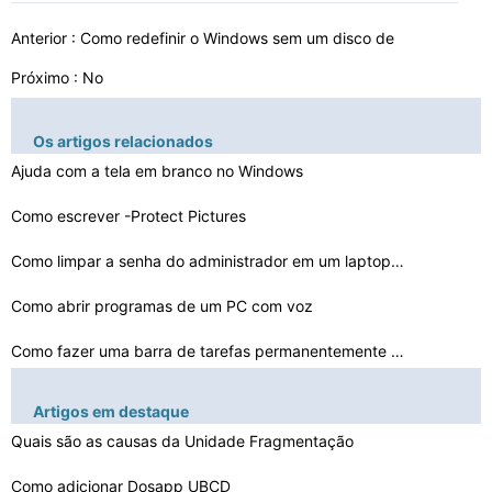
Anterior :
Como redefinir o Windows sem um disco de
Próximo : No
Os artigos relacionados
Ajuda com a tela em branco no Windows
Como escrever -Protect Pictures
Como limpar a senha do administrador em um laptop usado…
Como abrir programas de um PC com voz
Como fazer uma barra de tarefas permanentemente invisí…
Regedit não vai ficar Up
Artigos em destaque
Como ignorar um Update
Quais são as causas da Unidade Fragmentação
Como adicionar Dosapp UBCD
Como parar o download e acesso a sua conta de convidado…