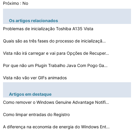
Próximo : No
Os artigos relacionados
Problemas de inicialização Toshiba A135 Vista
Quais são as três fases do processo de inicializaçã…
Vista não irá carregar e vai para Opções de Recuper…
Por que não um Plugin Trabalho Java Com Pogo Games on …
Vista não vão ver GIFs animados
A Ferramenta de Captura não inicia no Windows Vista
Artigos em destaque
Como muitas barras de ferramentas O Windows Vista Ofert…
Como remover o Windows Genuine Advantage Notifications …
Como limpar entradas do Registro
Como posso recuperar suprimido imagens no Windows Vista…
Problemas Desinstalar Vista
A diferença na economia de energia do Windows Entre Te…