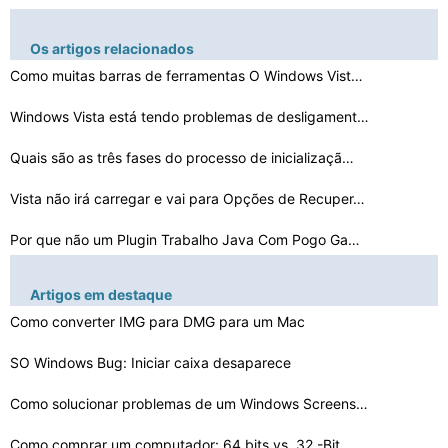
Os artigos relacionados
Como muitas barras de ferramentas O Windows Vista Ofert…
Windows Vista está tendo problemas de desligamento apó…
Quais são as três fases do processo de inicializaçã…
Vista não irá carregar e vai para Opções de Recuper…
Por que não um Plugin Trabalho Java Com Pogo Games on …
O que faz Modificado recentemente no Windows Vista méd…
Artigos em destaque
Vista não vão ver GIFs animados
Como converter IMG para DMG para um Mac
SO Windows Bug: Iniciar caixa desaparece
Como Obter Imagens fora de um iPhone no Windows Vista
A Ferramenta de Captura não inicia no Windows Vista
Como solucionar problemas de um Windows Screensaver que…
Compatibilidade de Rosetta Stone Com Vista 64
Como comprar um computador: 64 bits vs. 32 -Bit