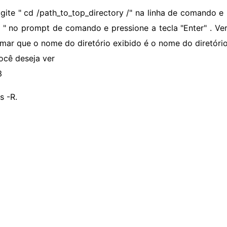
igite " cd /path_to_top_directory /" na linha de comando e p
 " no prompt de comando e pressione a tecla "Enter" . Ve
rmar que o nome do diretório exibido é o nome do diretório
ocê deseja ver
3
ls -R.