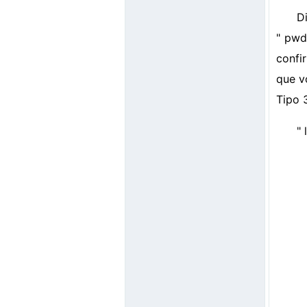
D
" pwd
confi
que v
Tipo 
" 