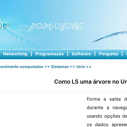
|
Networking
|
Programação
|
Software
|
Pergunta
|
ecimento computador
>>
Sistemas
>>
Unix
>>
Como LS uma árvore no Un
Forma a saída 
durante a navega
usando opções d
os dados apresen