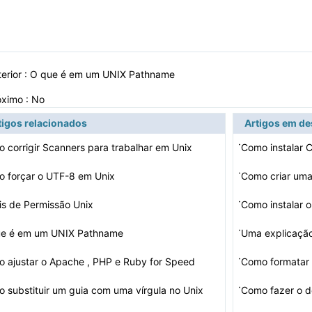
erior :
O que é em um UNIX Pathname
óximo : No
tigos relacionados
Artigos em d
·
 corrigir Scanners para trabalhar em Unix
Como instalar
·
 forçar o UTF-8 em Unix
Como criar uma
·
is de Permissão Unix
Como instalar 
·
e é em um UNIX Pathname
Uma explicação
·
 ajustar o Apache , PHP e Ruby for Speed ​​
Como formatar
Unix
·
 substituir um guia com uma vírgula no Unix
Como fazer o d