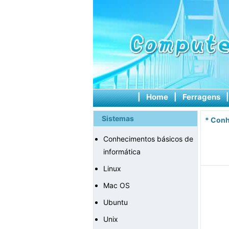
|
Home
|
Ferragens
Sistemas
*
Conh
Conhecimentos básicos de
informática
Linux
Mac OS
Ubuntu
Unix