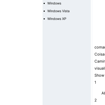
Windows
Windows Vista
Windows XP
coman
Coisa
Camin
visual
Show 
1
A
2