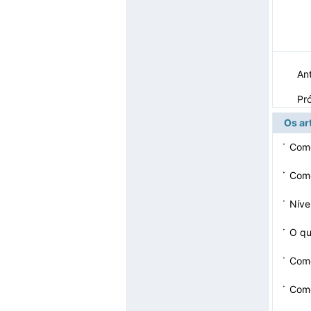
Ant
Pr
Os ar
·
Como
·
Como
·
Níve
·
O qu
·
Como
em 
·
Como