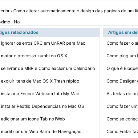
erior :
Como alterar automaticamente o design das páginas de um li
óximo : No
tigos relacionados
Artigos em d
·
ignorar os erros CRC em UnRAR para Mac
Como fazer o 
·
matar o processo zumbi no OS X
Como ping um P
·
se livrar de MBP e Como excluir um Calendário
O que é Bloque
·
excluir itens de Mac OS X Trash rápido
Como Desligar
·
instalar o Encore Webcam Into My Mac
As teclas de b
·
instalar Pextlib Dependências no Mac OS
·
adicionar um ícone Tab no iWeb
·
modificar um iWeb Barra de Navegação
Como Editar fa