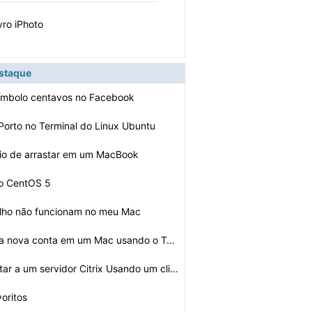
vro iPhoto
estaque
símbolo centavos no Facebook
orto no Terminal do Linux Ubuntu
io de arrastar em um MacBook
 o CentOS 5
rilho não funcionam no meu Mac
Como fazer uma nova conta em um Mac usando o Terminal
Como se conectar a um servidor Citrix Usando um cliente…
voritos