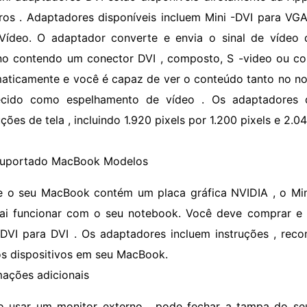
iros . Adaptadores disponíveis incluem Mini -DVI para VGA
Vídeo. O adaptador converte e envia o sinal de víde
no contendo um conector DVI , composto, S -video ou co
aticamente e você é capaz de ver o conteúdo tanto no no
ecido como espelhamento de vídeo . Os adaptadores 
ções de tela , incluindo 1.920 pixels por 1.200 pixels e 2.04
uportado MacBook Modelos
e o seu MacBook contém um placa gráfica NVIDIA , o Min
ai funcionar com o seu notebook. Você deve comprar e
-DVI para DVI . Os adaptadores incluem instruções , re
os dispositivos em seu MacBook.
mações adicionais
o usar um monitor externo , pode fechar a tampa do se