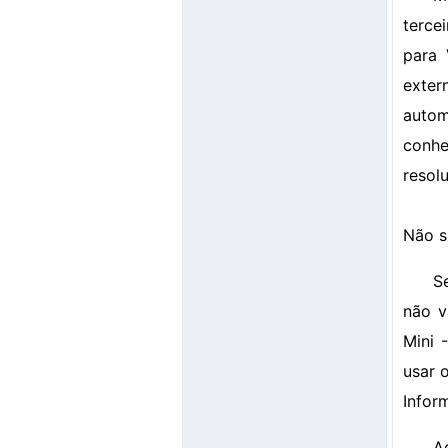
terce
para 
exter
autom
conh
resolu
Não s
S
não v
Mini 
usar 
Infor
A