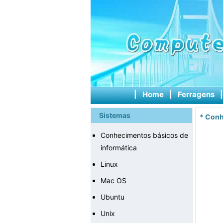
|
Home
|
Ferragens
Sistemas
*
Conh
Conhecimentos básicos de
informática
Linux
Mac OS
Ubuntu
Unix