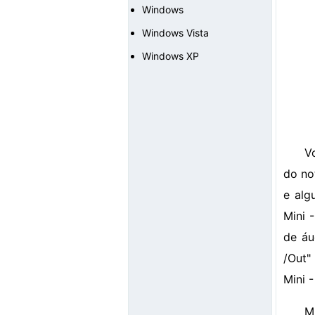
Windows
Windows Vista
Windows XP
V
do no
e alg
Mini 
de áu
/Out" 
Mini -
M