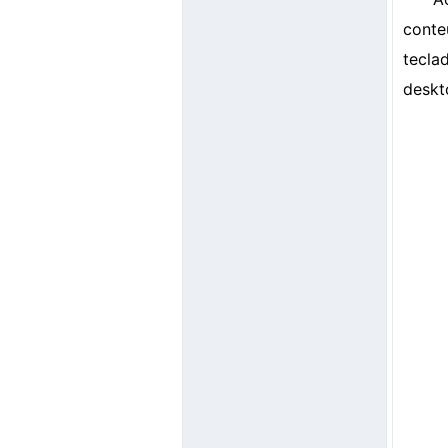
cont
tecla
deskt