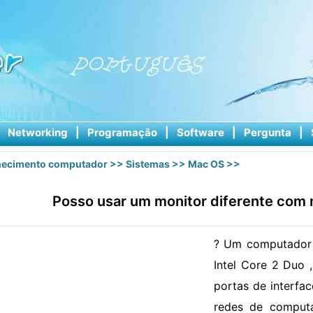
|
Networking
|
Programação
|
Software
|
Pergunta
|
ecimento computador
>>
Sistemas
>>
Mac OS
>>
Posso usar um monitor diferente com
? Um computador
Intel Core 2 Duo 
portas de interfa
redes de comput