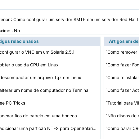
erior :
Como configurar um servidor SMTP em um servidor Red Hat 
óximo : No
tigos relacionados
Artigos em d
·
onfigurar o VNC em um Solaris 2.5.1
Como remover 
·
obter o uso da CPU em Linux
Como fazer Fon
·
descompactar um arquivo Tgz em Linux
Como reinstala
·
lterar um nome de computador no Terminal
Como fazer Ac
·
ee PC Tricks
Tutorial para 
·
anexar fios de cabelo em uma boneca
·
Como adicionar uma partição NTFS para OpenSolaris ZFS…
Como parar CR