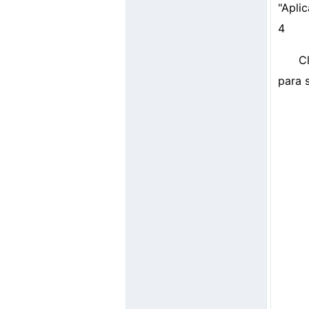
"Apli
4
C
para 