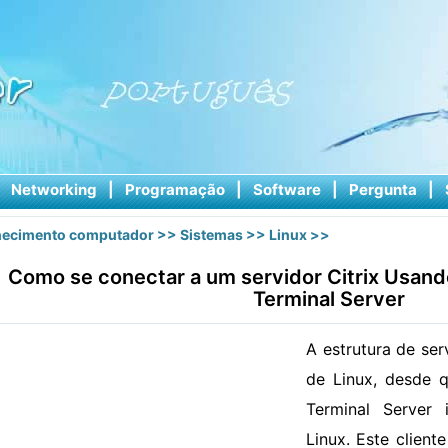
|
Networking
|
Programação
|
Software
|
Pergunta
|
ecimento computador
>>
Sistemas
>>
Linux
>>
Como se conectar a um servidor Citrix Usand
Terminal Server
A estrutura de ser
de Linux, desde q
Terminal Server
Linux. Este client