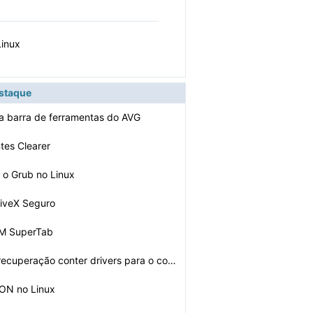
Linux
estaque
a barra de ferramentas do AVG
tes Clearer
r o Grub no Linux
tiveX Seguro
VIM SuperTab
Não discos de recuperação conter drivers para o comp…
ON no Linux