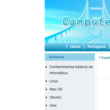
|
Home
|
Ferragens
Sistemas
*
Conh
Conhecimentos básicos de
informática
Linux
Mac OS
Ubuntu
Unix