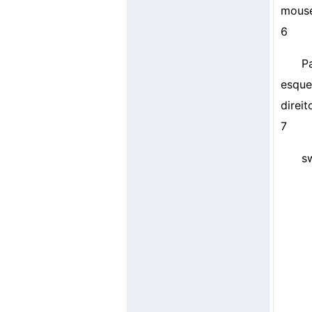
mouse
6
P
esque
direit
7
s