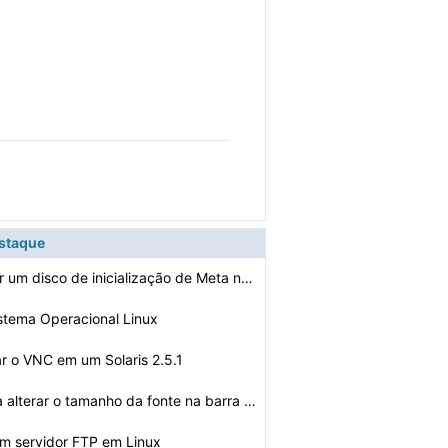
estaque
Como recuperar um disco de inicialização de Meta no S…
istema Operacional Linux
r o VNC em um Solaris 2.5.1
Como faço para alterar o tamanho da fonte na barra de …
um servidor FTP em Linux