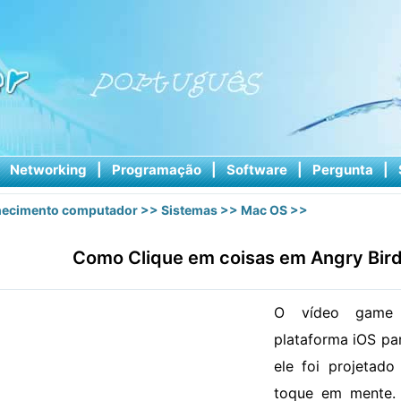
|
Networking
|
Programação
|
Software
|
Pergunta
|
ecimento computador
>>
Sistemas
>>
Mac OS
>>
Como Clique em coisas em Angry Bir
O vídeo game 
plataforma iOS par
ele foi projetad
toque em mente. 