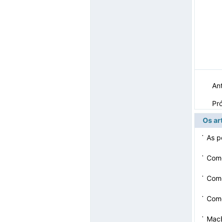
Ant
Pr
Os ar
·
As p
·
Com
·
Como
·
Como
·
Mac