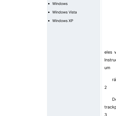
Windows
Windows Vista
Windows XP
eles 
Instr
um
r
2
D
track
3