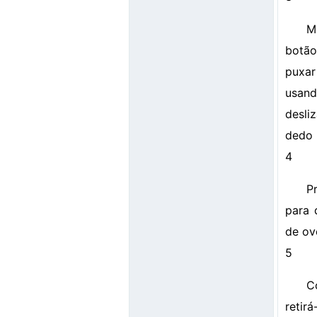
M
botão
puxar
usand
desli
dedo 
4
P
para 
de ov
5
C
retir