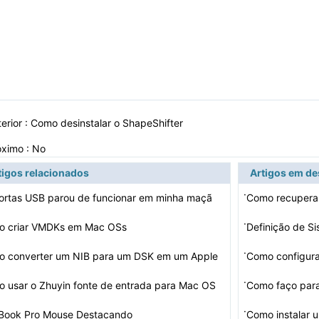
erior :
Como desinstalar o ShapeShifter
óximo : No
tigos relacionados
Artigos em d
·
ortas USB parou de funcionar em minha maçã
·
o criar VMDKs em Mac OSs
Definição de S
·
 converter um NIB para um DSK em um Apple
Como configura
·
 usar o Zhuyin fonte de entrada para Mac OS
·
Book Pro Mouse Destacando
Como instalar 