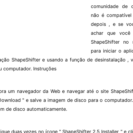
comunidade de de
não é compatível
depois , e se vo
achar que você 
ShapeShifter no 
para iniciar o apli
lação ShapeShifter e usando a função de desinstalação ,
u computador. Instruções
bra um navegador da Web e navegar até o site ShapeShift
"Download " e salve a imagem de disco para o computado
m de disco automaticamente.
lique duas vezes no ícone " ShapeShifter 2.5 Installer " e c