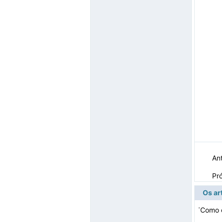
Ant
Pr
Os ar
·
Como c