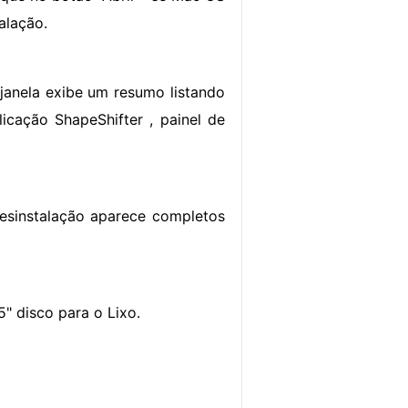
alação.
A janela exibe um resumo listando
licação ShapeShifter , painel de
desinstalação aparece completos
5" disco para o Lixo.