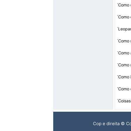
·
Como g
·
Como 
·
Leopar
·
Como 
·
Como 
·
Como r
·
Como i
·
·
Cop e direita © C