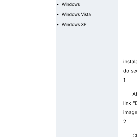
Windows
Windows Vista
Windows XP
insta
do se
1
A
link 
image
2
C