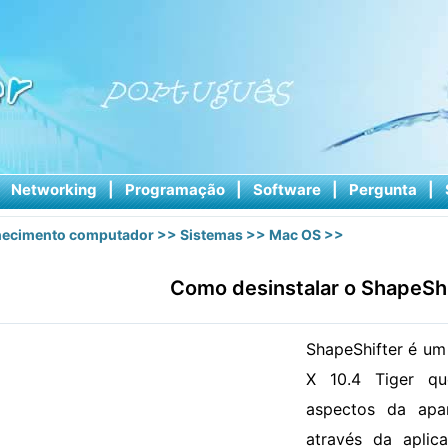
|
Networking
|
Programação
|
Software
|
Pergunta
|
ecimento computador
>>
Sistemas
>>
Mac OS
>>
Como desinstalar o ShapeShi
ShapeShifter é um
X 10.4 Tiger que
aspectos da apar
através da aplic