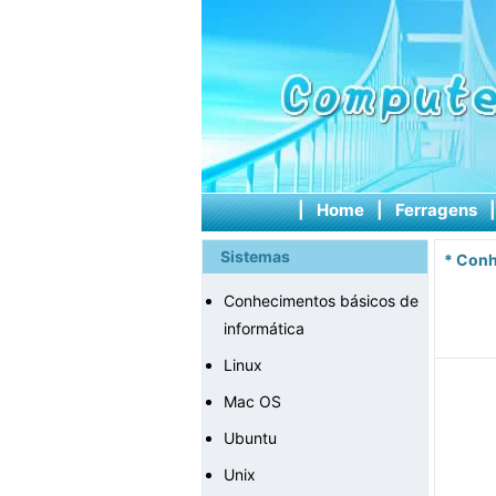
|
Home
|
Ferragens
Sistemas
*
Conh
Conhecimentos básicos de
informática
Linux
Mac OS
Ubuntu
Unix