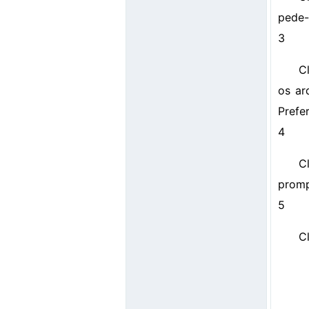
pede-l
3
C
os ar
Prefe
4
C
promp
5
C