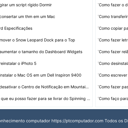
·
irar um script rígido Dormir
Como fazer o 
·
consertar um thm em um Mac
·
d Especificações
Como copiar p
·
mover o Snow Leopard Dock para o Top
Como fazer le
·
aumentar o tamanho do Dashboard Widgets
Como fazer re
·
einstalar o iPhoto 5
Como desinstal
·
nstalar o Mac OS em um Dell Inspiron 9400
Como escrever 
·
Como desativar o Centro de Notificação em Mountain Li…
Como fazer pa
·
Coisas que eu posso fazer para se livrar do Spinning Co…
Como faço para
onhecimento computador https://ptcomputador.com Todos os D