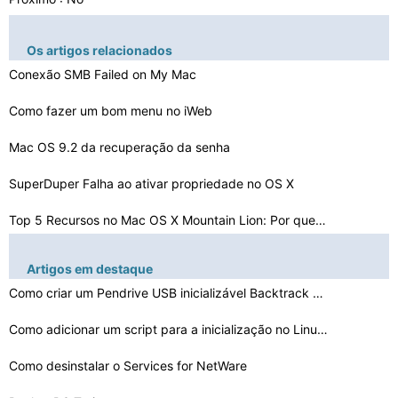
Os artigos relacionados
Conexão SMB Failed on My Mac
Como fazer um bom menu no iWeb
Mac OS 9.2 da recuperação da senha
SuperDuper Falha ao ativar propriedade no OS X
Top 5 Recursos no Mac OS X Mountain Lion: Por que atual…
Como sincronizar FileMaker e QuickBooks em um Mac
Artigos em destaque
Como usar o iSync com o Samsung Captivate
Como criar um Pendrive USB inicializável Backtrack sem…
Como usar um Mac Mini como um DVR
Como adicionar um script para a inicialização no Linu…
Como alterar o tamanho de um Mac Acesso Bandeira
Como desinstalar o Services for NetWare