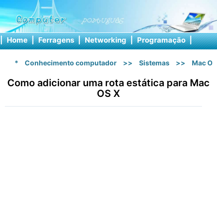
|
Home
|
Ferragens
|
Networking
|
Programação
|
Softw
*
Conhecimento computador
>>
Sistemas
>>
Mac OS
Como adicionar uma rota estática para Mac
OS X