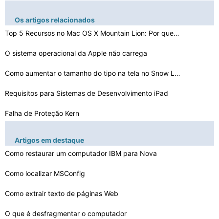
Os artigos relacionados
Top 5 Recursos no Mac OS X Mountain Lion: Por que atual…
O sistema operacional da Apple não carrega
Como aumentar o tamanho do tipo na tela no Snow Leopard…
Requisitos para Sistemas de Desenvolvimento iPad
Falha de Proteção Kern
Como converter MSI para EXE para Mac
Artigos em destaque
Como definir um MacBook Entrada
Como restaurar um computador IBM para Nova
Como localizar MSConfig
Como reiniciar um Mac para as configurações de fábri…
Streaming de imagens para o seu iPad de um Mac
Como extrair texto de páginas Web
O que é desfragmentar o computador
Como Jogar um MP4 Locked Convertido para OS X Open Sour…