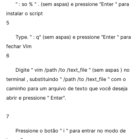
" : so % " . (sem aspas) e pressione "Enter " para
instalar o script
5
Type. " : q" (sem aspas) e pressione "Enter " para
fechar Vim
6
Digite " vim /path /to /text_file " (sem aspas ) no
terminal , substituindo " /path /to /text_file " com o
caminho para um arquivo de texto que você deseja
abrir e pressione " Enter".
7
Pressione o botão " i " para entrar no modo de