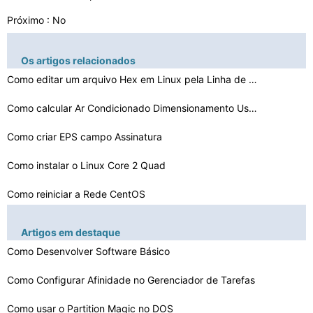
Próximo : No
Os artigos relacionados
Como editar um arquivo Hex em Linux pela Linha de Coman…
Como calcular Ar Condicionado Dimensionamento Usando Li…
Como criar EPS campo Assinatura
Como instalar o Linux Core 2 Quad
Como reiniciar a Rede CentOS
Como formatar números no Bash Script
Artigos em destaque
Como Desenvolver Software Básico
Como adicionar Daemon para inicialização automática …
O Tamanho de Eeebuntu
Como Configurar Afinidade no Gerenciador de Tarefas
Erros Ubuntu Cron Job
Como usar o Partition Magic no DOS