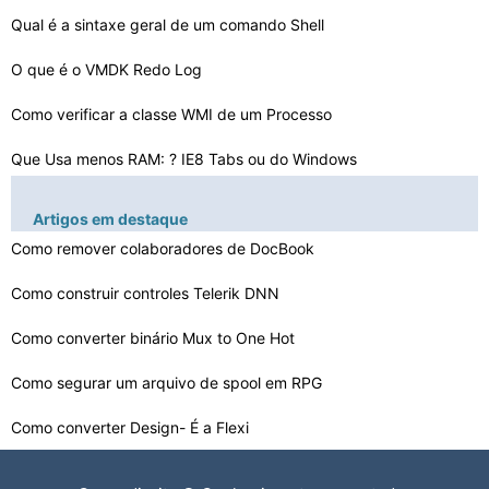
Qual é a sintaxe geral de um comando Shell
O que é o VMDK Redo Log
Como verificar a classe WMI de um Processo
Que Usa menos RAM: ? IE8 Tabs ou do Windows
Como permitir AXFR vincular
Artigos em destaque
Qual sistema operacional usa os recursos Menos
Como remover colaboradores de DocBook
Função Print Screen para Laptops
Como construir controles Telerik DNN
Como converter binário Mux to One Hot
O que acontece automaticamente depois que você sair do…
O que é um driver de miniporta
Como segurar um arquivo de spool em RPG
Como converter Design- É a Flexi
Como reinstalar o ordinal 681