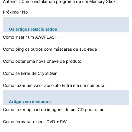
Anterior :
Como instalar um programa de um Memory Stick
Próximo : No
Os artigos relacionados
Como inserir um AWDFLASH
Como ping os outros com máscaras de sub-rede
Como obter uma nova chave de produto
Como se livrar de Crypt.Gen
Como fazer um valor absoluto Entre em um computador
Como faço para excluir um vírus do Vírus Vault
Artigos em destaque
Como manter Metadados em Oracle Spatial
Como fazer upload de imagens de um CD para o meu comput…
Como remover arquivos Active X
Como formatar discos DVD + RW