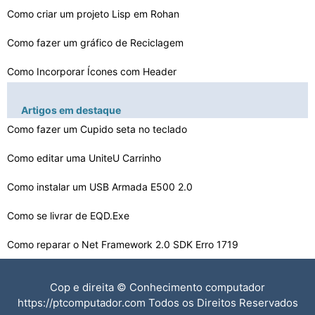
Como criar um projeto Lisp em Rohan
Como fazer um gráfico de Reciclagem
Como Incorporar Ícones com Header
Como repetir um comando Tempo MS -DOS
Artigos em destaque
Como corrigir erros de acesso de memória inválido
Como fazer um Cupido seta no teclado
Como hospedar PHP
Como editar uma UniteU Carrinho
Como fazer um Sideways Smiley
Como instalar um USB Armada E500 2.0
Operando projetos de classe do sistema
Como se livrar de EQD.Exe
Como reparar o Net Framework 2.0 SDK Erro 1719
I foram hackeados por um túnel V6 IP : Como posso sair…
Cop e direita © Conhecimento computador
O que é um processo em matéria de Computadores
https://ptcomputador.com Todos os Direitos Reservados