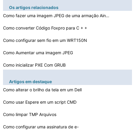
Os artigos relacionados
Como fazer uma imagem JPEG de uma armação Ainda em um…
Como converter Código Foxpro para C + +
Como configurar sem fio em um WRT150N
Como Aumentar uma imagem JPEG
Como inicializar PXE Com GRUB
Como instalar o NetBeans Plugin NBM
Artigos em destaque
Como corrigir Glitches para FSX
Como alterar o brilho da tela em um Dell
Como fazer um PLS Playlist em um Mac
Como usar Espere em um script CMD
Como limpar TMP Arquivos
Como fechar Biblioteca Export Possibilidade em Allegro …
Como instalar arquivos AUP em EAX
Como configurar uma assinatura de e-
mail em um Motorola…