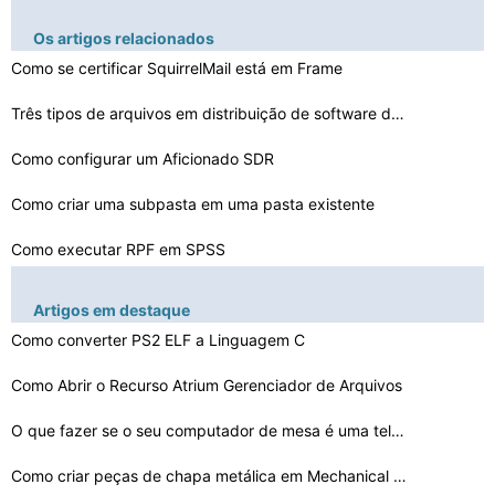
Os artigos relacionados
Como se certificar SquirrelMail está em Frame
Três tipos de arquivos em distribuição de software d…
Como configurar um Aficionado SDR
Como criar uma subpasta em uma pasta existente
Como executar RPF em SPSS
Como fazer um Habbo Retro V24
Artigos em destaque
Como mapear um arquivo de sua pasta Weebly
Como converter PS2 ELF a Linguagem C
Que impactos um desempenho de consulta de dados
Como Abrir o Recurso Atrium Gerenciador de Arquivos
Como converter LyX para DocBook SGML
O que fazer se o seu computador de mesa é uma tela pre…
Como configurar links para MTP Trocas
Como criar peças de chapa metálica em Mechanical Desk…