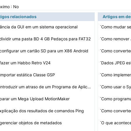
óximo : No
tigos relacionados
Artigos em d
·
ância da GUI em um sistema operacional
Como mudar se
·
ividir uma pasta BD 4 GB Pedaços para FAT32
Como remover J
·
onfigurar um cartão SD para um X86 Android
Como converter
·
fazer um Habbo Retro V24
Dados JPEG est
·
mportar estática Classe GSP
·
Como introduzir um atraso de um Programa de Aplicação…
Como usar o 
·
parar um Mega Upload MotionMaker
Como programar
·
plicação dos resultados de comandos Ping
Como converte
·
gerenciar objetos de metadados