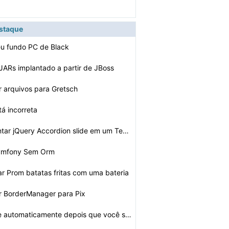
estaque
u fundo PC de Black
ARs implantado a partir de JBoss
 arquivos para Gretsch
á incorreta
Como implementar jQuery Accordion slide em um Tema Word…
Symfony Sem Orm
 Prom batatas fritas com uma bateria
r BorderManager para Pix
O que acontece automaticamente depois que você sair do…