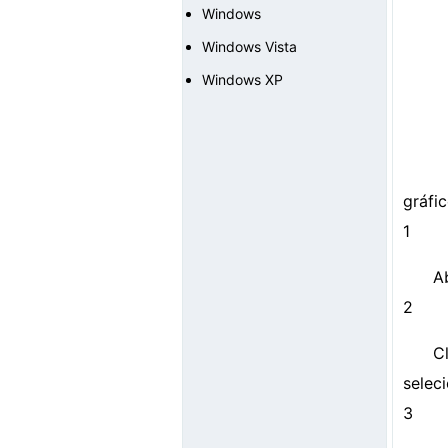
Windows
Windows Vista
Windows XP
gráfi
1
A
2
C
seleci
3