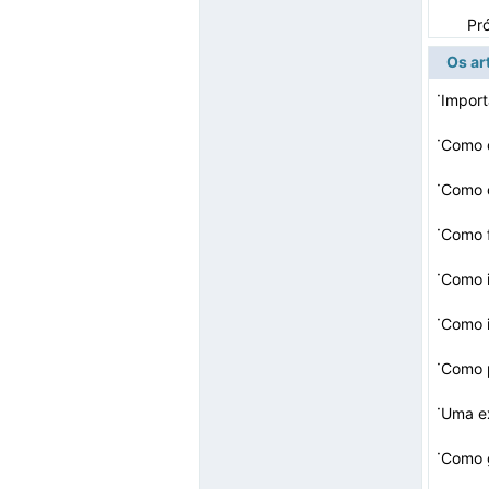
Pr
Os ar
·
Import
·
Como d
·
Como c
·
Como 
·
Como i
·
·
Como 
·
Uma ex
·
Como 