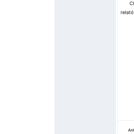
C
relat
Ant