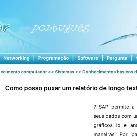
|
Networking
|
Programação
|
Software
|
Pergunta
|
ecimento computador
>>
Sistemas
>>
Conhecimentos básicos d
Como posso puxar um relatório de longo tex
? SAP permite a 
seus dados com um
gráficos lo e an
maneiras. Por 