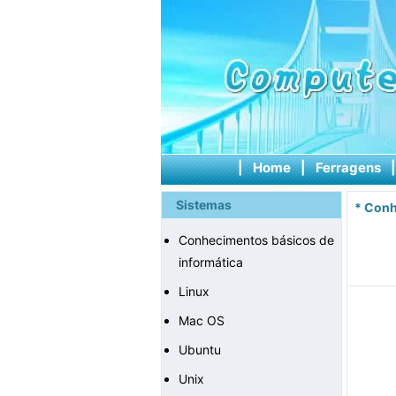
|
Home
|
Ferragens
Sistemas
*
Conh
Conhecimentos básicos de
informática
Linux
Mac OS
Ubuntu
Unix